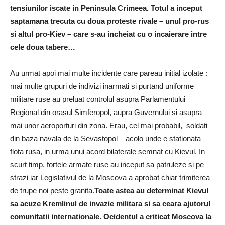
tensiunilor iscate in Peninsula Crimeea. Totul a inceput
saptamana trecuta cu doua proteste rivale – unul pro-rus
si altul pro-Kiev – care s-au incheiat cu o incaierare intre
cele doua tabere…
Au urmat apoi mai multe incidente care pareau initial izolate :
mai multe grupuri de indivizi inarmati si purtand uniforme
militare ruse au preluat controlul asupra Parlamentului
Regional din orasul Simferopol, aupra Guvernului si asupra
mai unor aeroporturi din zona. Erau, cel mai probabil, soldati
din baza navala de la Sevastopol – acolo unde e stationata
flota rusa, in urma unui acord bilaterale semnat cu Kievul. In
scurt timp, fortele armate ruse au inceput sa patruleze si pe
strazi iar Legislativul de la Moscova a aprobat chiar trimiterea
de trupe noi peste granita.
Toate astea au determinat Kievul
sa acuze Kremlinul de invazie militara si sa ceara ajutorul
comunitatii internationale.
Ocidentul a criticat Moscova la