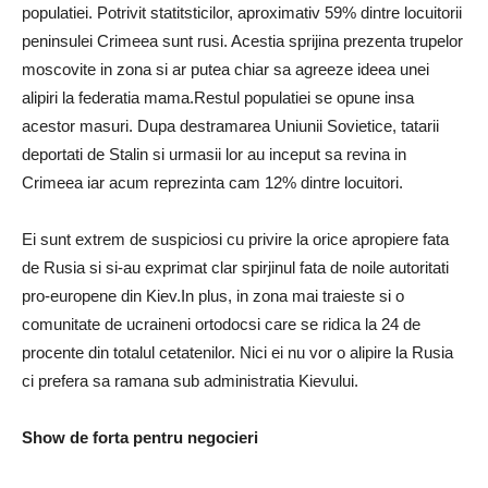
populatiei. Potrivit statitsticilor, aproximativ 59% dintre locuitorii
peninsulei Crimeea sunt rusi. Acestia sprijina prezenta trupelor
moscovite in zona si ar putea chiar sa agreeze ideea unei
alipiri la federatia mama.Restul populatiei se opune insa
acestor masuri. Dupa destramarea Uniunii Sovietice, tatarii
deportati de Stalin si urmasii lor au inceput sa revina in
Crimeea iar acum reprezinta cam 12% dintre locuitori.
Ei sunt extrem de suspiciosi cu privire la orice apropiere fata
de Rusia si si-au exprimat clar spirjinul fata de noile autoritati
pro-europene din Kiev.In plus, in zona mai traieste si o
comunitate de ucraineni ortodocsi care se ridica la 24 de
procente din totalul cetatenilor. Nici ei nu vor o alipire la Rusia
ci prefera sa ramana sub administratia Kievului.
Show de forta pentru negocieri