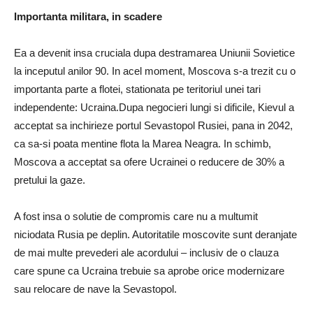
Importanta militara, in scadere
Ea a devenit insa cruciala dupa destramarea Uniunii Sovietice
la inceputul anilor 90. In acel moment, Moscova s-a trezit cu o
importanta parte a flotei, stationata pe teritoriul unei tari
independente: Ucraina.Dupa negocieri lungi si dificile, Kievul a
acceptat sa inchirieze portul Sevastopol Rusiei, pana in 2042,
ca sa-si poata mentine flota la Marea Neagra. In schimb,
Moscova a acceptat sa ofere Ucrainei o reducere de 30% a
pretului la gaze.
A fost insa o solutie de compromis care nu a multumit
niciodata Rusia pe deplin. Autoritatile moscovite sunt deranjate
de mai multe prevederi ale acordului – inclusiv de o clauza
care spune ca Ucraina trebuie sa aprobe orice modernizare
sau relocare de nave la Sevastopol.