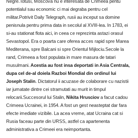
Negre.Totusi, Moscova nu e interesata de Crimeea pentu
potentialul sau economic ci mai degraba pentru cel
militar.Potrivit Daily Telegraph, rusii au inceput sa domine
penisnula pentru prima data in secolul al XVIII-lea. In 1783, ei
si-au stationat flota aici, in ceea ce reprezinta astazi orasul
Sevastopol. Era o poarta care oferea acces rapid spre Marea
Mediterana, spre Balcani si spre Orientul Mijlociu.Secole la
rand, Crimeea a fost populata in mare masura de tatari
musulmani.
Acestia au fost insa deportati in Asia Centrala,
dupa cel de-al doiela Razboi Mondial din ordinul lui
Joseph Stalin
. Dictatorul ii acuzase de colaborare cu nazistii
iar jumatate dintre cei stramutati au murit in timpul
relocarii.Succesorul lui Stalin,
Nikita Hrusciov
a facut cadou
Crimeea Ucrainei, in 1954. A fost un gest neasteptat dar fara
efecte imediate vizibile. La acea vreme, atat Ucraina cat si
Rusia faceau parte din URSS, astfel ca apartenenta
administrativa a Crimeei era neimportanta.