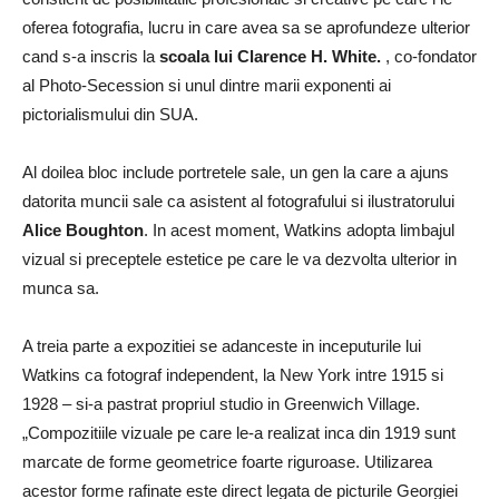
oferea fotografia, lucru in care avea sa se aprofundeze ulterior
cand s-a inscris la
scoala lui Clarence H. White.
, co-fondator
al Photo-Secession si unul dintre marii exponenti ai
pictorialismului din SUA.
Al doilea bloc include portretele sale, un gen la care a ajuns
datorita muncii sale ca asistent al fotografului si ilustratorului
Alice Boughton
. In acest moment, Watkins adopta limbajul
vizual si preceptele estetice pe care le va dezvolta ulterior in
munca sa.
A treia parte a expozitiei se adanceste in inceputurile lui
Watkins ca fotograf independent, la New York intre 1915 si
1928 – si-a pastrat propriul studio in Greenwich Village.
„Compozitiile vizuale pe care le-a realizat inca din 1919 sunt
marcate de forme geometrice foarte riguroase. Utilizarea
acestor forme rafinate este direct legata de picturile Georgiei