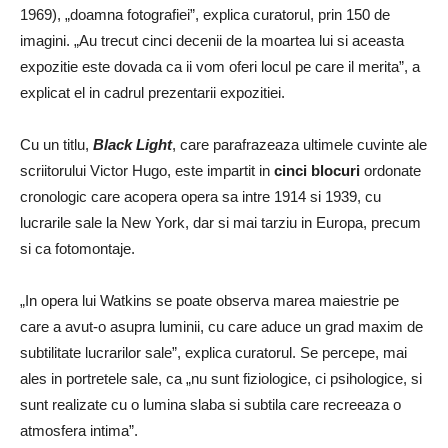
1969), „doamna fotografiei”, explica curatorul, prin 150 de
imagini. „Au trecut cinci decenii de la moartea lui si aceasta
expozitie este dovada ca ii vom oferi locul pe care il merita”, a
explicat el in cadrul prezentarii expozitiei.
Cu un titlu,
Black Light
, care parafrazeaza ultimele cuvinte ale
scriitorului Victor Hugo, este impartit in
cinci blocuri
ordonate
cronologic care acopera opera sa intre 1914 si 1939, cu
lucrarile sale la New York, dar si mai tarziu in Europa, precum
si ca fotomontaje.
„In opera lui Watkins se poate observa marea maiestrie pe
care a avut-o asupra luminii, cu care aduce un grad maxim de
subtilitate lucrarilor sale”, explica curatorul. Se percepe, mai
ales in portretele sale, ca „nu sunt fiziologice, ci psihologice, si
sunt realizate cu o lumina slaba si subtila care recreeaza o
atmosfera intima”.