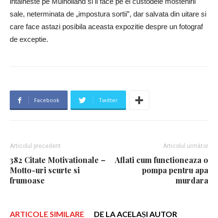
intalneste pe Mulholland si il face pe el custodele mostenirii
sale, neterminata de „impostura sortii”, dar salvata din uitare si
care face astazi posibila aceasta expozitie despre un fotograf
de exceptie.
Facebook
Twitter
Articolul precedent
Articolul următor
382 Citate Motivationale –
Aflati cum functioneaza o
Motto-uri scurte si
pompa pentru apa
frumoase
murdara
ARTICOLE SIMILARE
DE LA ACELAȘI AUTOR