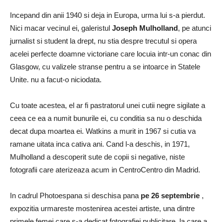
Incepand din anii 1940 si deja in Europa, urma lui s-a pierdut.
Nici macar vecinul ei, galeristul
Joseph Mulholland
, pe atunci
jurnalist si student la drept, nu stia despre trecutul si opera
acelei perfecte doamne victoriane care locuia intr-un conac din
Glasgow, cu valizele stranse pentru a se intoarce in Statele
Unite. nu a facut-o niciodata.
Cu toate acestea, el ar fi pastratorul unei cutii negre sigilate a
ceea ce ea a numit bunurile ei, cu conditia sa nu o deschida
decat dupa moartea ei. Watkins a murit in 1967 si cutia va
ramane uitata inca cativa ani. Cand l-a deschis, in 1971,
Mulholland a descoperit sute de copii si negative, niste
fotografii care aterizeaza acum in CentroCentro din Madrid.
In cadrul Photoespana si deschisa pana
pe 26 septembrie
,
expozitia urmareste mostenirea acestei artiste, una dintre
primele femei care s-a dedicat fotografiei publicitare, la care a