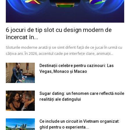
6 jocuri de tip slot cu design modern de
încercat în...
Sloturile moderne arată și se simt diferit față de ce jucai în urmă cu
câțiva ani. În 2026, accentul cade pe interfețe clare, animații...
Destinații celebre pentru cazinouri: Las
Vegas, Monaco și Macao
Sugar dating: un fenomen care reflectă noile
realități ale datingului
Ce include un circuit in Vietnam organizat:
ghid pentru o experienta...