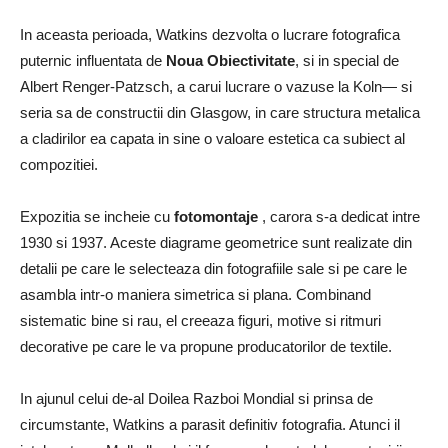
In aceasta perioada, Watkins dezvolta o lucrare fotografica
puternic influentata de
Noua Obiectivitate
, si in special de
Albert Renger-Patzsch, a carui lucrare o vazuse la Koln— si
seria sa de constructii din Glasgow, in care structura metalica
a cladirilor ea capata in sine o valoare estetica ca subiect al
compozitiei.
Expozitia se incheie cu
fotomontaje
, carora s-a dedicat intre
1930 si 1937. Aceste diagrame geometrice sunt realizate din
detalii pe care le selecteaza din fotografiile sale si pe care le
asambla intr-o maniera simetrica si plana. Combinand
sistematic bine si rau, el creeaza figuri, motive si ritmuri
decorative pe care le va propune producatorilor de textile.
In ajunul celui de-al Doilea Razboi Mondial si prinsa de
circumstante, Watkins a parasit definitiv fotografia. Atunci il