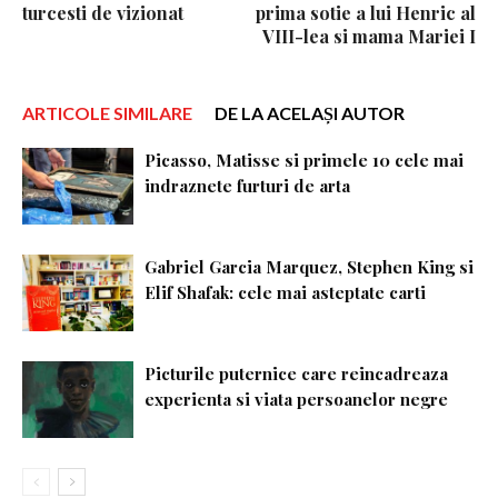
turcesti de vizionat
prima sotie a lui Henric al
VIII-lea si mama Mariei I
ARTICOLE SIMILARE
DE LA ACELAȘI AUTOR
Picasso, Matisse si primele 10 cele mai
indraznete furturi de arta
Gabriel Garcia Marquez, Stephen King si
Elif Shafak: cele mai asteptate carti
Picturile puternice care reincadreaza
experienta si viata persoanelor negre