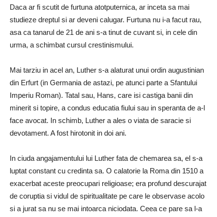
Daca ar fi scutit de furtuna atotputernica, ar inceta sa mai
studieze dreptul si ar deveni calugar. Furtuna nu i-a facut rau,
asa ca tanarul de 21 de ani s-a tinut de cuvant si, in cele din
urma, a schimbat cursul crestinismului.
Mai tarziu in acel an, Luther s-a alaturat unui ordin augustinian
din Erfurt (in Germania de astazi, pe atunci parte a Sfantului
Imperiu Roman). Tatal sau, Hans, care isi castiga banii din
minerit si topire, a condus educatia fiului sau in speranta de a-l
face avocat. In schimb, Luther a ales o viata de saracie si
devotament. A fost hirotonit in doi ani.
In ciuda angajamentului lui Luther fata de chemarea sa, el s-a
luptat constant cu credinta sa. O calatorie la Roma din 1510 a
exacerbat aceste preocupari religioase; era profund descurajat
de coruptia si vidul de spiritualitate pe care le observase acolo
si a jurat sa nu se mai intoarca niciodata. Ceea ce pare sa l-a