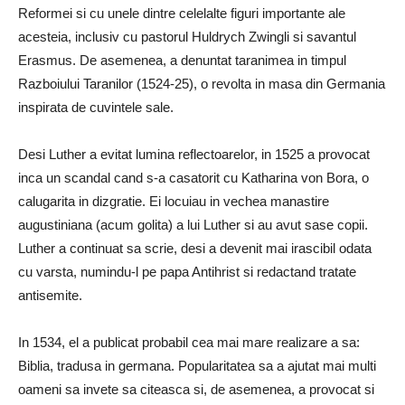
Reformei si cu unele dintre celelalte figuri importante ale
acesteia, inclusiv cu pastorul Huldrych Zwingli si savantul
Erasmus. De asemenea, a denuntat taranimea in timpul
Razboiului Taranilor (1524-25), o revolta in masa din Germania
inspirata de cuvintele sale.
Desi Luther a evitat lumina reflectoarelor, in 1525 a provocat
inca un scandal cand s-a casatorit cu Katharina von Bora, o
calugarita in dizgratie. Ei locuiau in vechea manastire
augustiniana (acum golita) a lui Luther si au avut sase copii.
Luther a continuat sa scrie, desi a devenit mai irascibil odata
cu varsta, numindu-l pe papa Antihrist si redactand tratate
antisemite.
In 1534, el a publicat probabil cea mai mare realizare a sa:
Biblia, tradusa in germana. Popularitatea sa a ajutat mai multi
oameni sa invete sa citeasca si, de asemenea, a provocat si