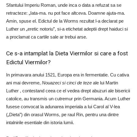
Sfantului Imperiu Roman, unde inca o data a refuzat sa se
retracteze: „Iata-ma. nu pot face altceva. Doamne ajuta-ma.
Amin, spuse el. Edictul de la Worms rezultat l-a declarat pe
Luther un „eretic notoriu”, si-a etichetat adeptii drept haiduci si
a proclamat ca cartile sale ar trebui arse.
Ce s-a intamplat la Dieta Viermilor si care a fost
Edictul Viermilor?
In primavara anului 1521, Europa era in fermentatie. Cu cativa
ani mai devreme,
Nouazeci si cinci de teze
ale lui Martin
Luther , contestand ceea ce el vedea drept abuzuri ale bisericii
catolice, au transmis un cutremur prin Germania. Acum Luther
fusese convocat la adunarea imperiala a lui Carol al V-lea
(„Dieta”) din orasul Worms, pe raul Rin, pentru una dintre
intalnirile esentiale din istoria lumii.