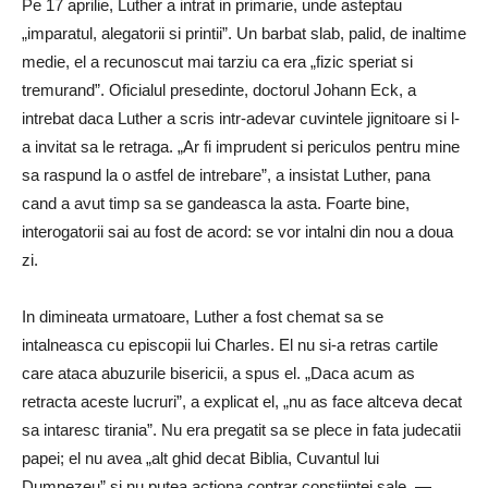
Pe 17 aprilie, Luther a intrat in primarie, unde asteptau
„imparatul, alegatorii si printii”. Un barbat slab, palid, de inaltime
medie, el a recunoscut mai tarziu ca era „fizic speriat si
tremurand”. Oficialul presedinte, doctorul Johann Eck, a
intrebat daca Luther a scris intr-adevar cuvintele jignitoare si l-
a invitat sa le retraga. „Ar fi imprudent si periculos pentru mine
sa raspund la o astfel de intrebare”, a insistat Luther, pana
cand a avut timp sa se gandeasca la asta. Foarte bine,
interogatorii sai au fost de acord: se vor intalni din nou a doua
zi.
In dimineata urmatoare, Luther a fost chemat sa se
intalneasca cu episcopii lui Charles. El nu si-a retras cartile
care ataca abuzurile bisericii, a spus el. „Daca acum as
retracta aceste lucruri”, a explicat el, „nu as face altceva decat
sa intaresc tirania”. Nu era pregatit sa se plece in fata judecatii
papei; el nu avea „alt ghid decat Biblia, Cuvantul lui
Dumnezeu” si nu putea actiona contrar constiintei sale. —