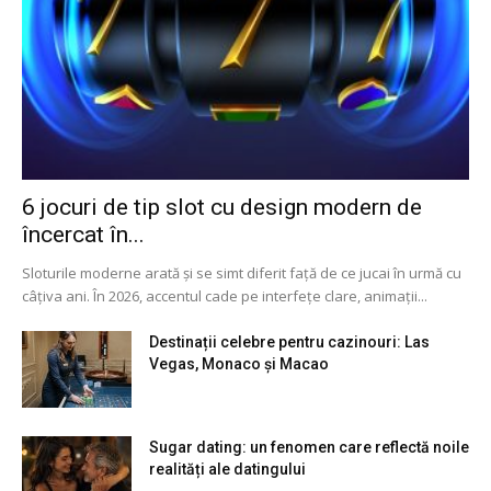
6 jocuri de tip slot cu design modern de
încercat în...
Sloturile moderne arată și se simt diferit față de ce jucai în urmă cu
câțiva ani. În 2026, accentul cade pe interfețe clare, animații...
Destinații celebre pentru cazinouri: Las
Vegas, Monaco și Macao
Sugar dating: un fenomen care reflectă noile
realități ale datingului