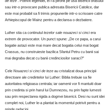
de teze
. Potrivit legendei, el i-a pironit pe usa bisericii orasului
sau intr-o provocare publica adresata Bisericii Catolice, dar
este mai probabil sa fi trimis propunerile intr-o scrisoare catre
Arhiepiscopul de Mainz pentru a declansa o dezbatere.
Luther stia ca continutul
tezelor sale nouazeci si cinci
era
extrem de provocator. Un punct spune: „De ce papa, a carui
bogatie astazi este mai mare decat bogatia celui mai bogat
Crassus, nu construieste bazilica Sfantul Petru cu banii sai
mai degraba decat cu banii credinciosilor saraci?”
Cele
Nouazeci si cinci de teze
au cristalizat doua principii
directoare ale credintelor lui Luther: Biblia trebuie sa fie
autoritatea religioasa centrala; iar oamenii vor fi mantuiti doar
prin credinta si prin harul lui Dumnezeu, nu prin fapte lumesti
sau prin respectarea rigida a dogmei bisericii. Desi nu sunt idei
complet noi, Luther le-a plantat la momentul potrivit pentru a
prinde radacini.