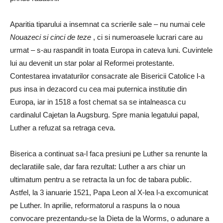
Aparitia tiparului a insemnat ca scrierile sale – nu numai cele
Nouazeci si cinci de teze
, ci si numeroasele lucrari care au
urmat – s-au raspandit in toata Europa in cateva luni. Cuvintele
lui au devenit un star polar al Reformei protestante.
Contestarea invataturilor consacrate ale Bisericii Catolice l-a
pus insa in dezacord cu cea mai puternica institutie din
Europa, iar in 1518 a fost chemat sa se intalneasca cu
cardinalul Cajetan la Augsburg. Spre mania legatului papal,
Luther a refuzat sa retraga ceva.
Biserica a continuat sa-l faca presiuni pe Luther sa renunte la
declaratiile sale, dar fara rezultat: Luther a ars chiar un
ultimatum pentru a se retracta la un foc de tabara public.
Astfel, la 3 ianuarie 1521, Papa Leon al X-lea l-a excomunicat
pe Luther. In aprilie, reformatorul a raspuns la o noua
convocare prezentandu-se la Dieta de la Worms, o adunare a