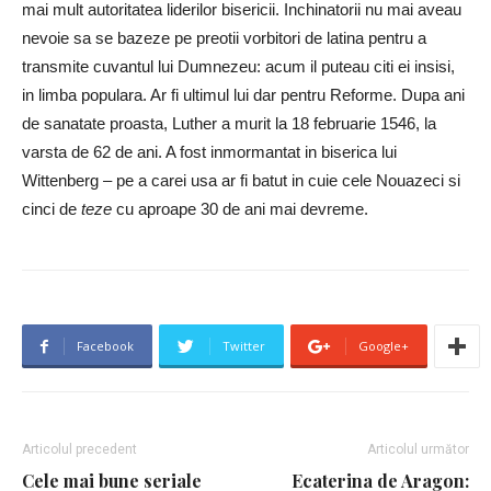
mai mult autoritatea liderilor bisericii. Inchinatorii nu mai aveau
nevoie sa se bazeze pe preotii vorbitori de latina pentru a
transmite cuvantul lui Dumnezeu: acum il puteau citi ei insisi,
in limba populara. Ar fi ultimul lui dar pentru Reforme. Dupa ani
de sanatate proasta, Luther a murit la 18 februarie 1546, la
varsta de 62 de ani. A fost inmormantat in biserica lui
Wittenberg – pe a carei usa ar fi batut in cuie cele Nouazeci si
cinci de
teze
cu aproape 30 de ani mai devreme.
Facebook
Twitter
Google+
Articolul precedent
Articolul următor
Cele mai bune seriale
Ecaterina de Aragon: