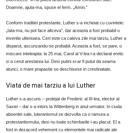
Doamne, ajuta-ma, spuse el ferm. „Amin.”
Conform traditiei protestante, Luther s-a incheiat cu cuvintele:
„Iata-ma, nu pot face altceva”, dar aceasta a fost probabil o
inventie ulterioara. Cert este ca cateva zile mai tarziu, Luther a
disparut, ascunzandu-se probabil. Aceasta a fost, se pare, o
miscare inteleapta: la 25 mai, Carol al V-lea l-a declarat eretic
si a cerut arestarea lui. Desi putini si-ar fi putut da seama
atunci, o mare prapastie se deschisese in crestinatate.
Viata de mai tarziu a lui Luther
Luther s-a ascuns – protejat de Frederic al III-lea, elector al
Saxiei – dar s-a intors la Wittenberg in anul urmator. In ciuda
absentei sale, luteranismul se dezvolta ca o ramura a
protestantismului, desi nu toate schimbarile i-au placut. El a
fost in dezacord vehement cu elementele mai radicale ale