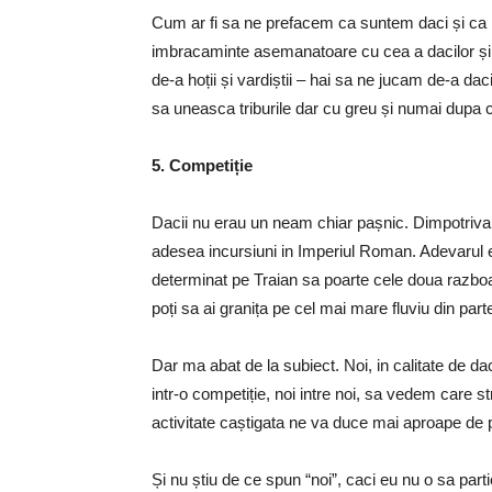
Cum ar fi sa ne prefacem ca suntem daci și ca 
imbracaminte asemanatoare cu cea a dacilor ș
de-a hoții și vardiștii – hai sa ne jucam de-a daci
sa uneasca triburile dar cu greu și numai dupa ce
5. Competiție
Dacii nu erau un neam chiar pașnic. Dimpotriva
adesea incursiuni in Imperiul Roman. Adevarul e
determinat pe Traian sa poarte cele doua razboai
poți sa ai granița pe cel mai mare fluviu din par
Dar ma abat de la subiect. Noi, in calitate de da
intr-o competiție, noi intre noi, sa vedem care 
activitate caștigata ne va duce mai aproape de pr
Și nu știu de ce spun “noi”, caci eu nu o sa parti