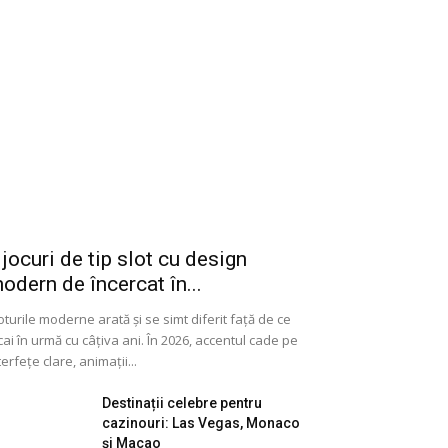
 jocuri de tip slot cu design
odern de încercat în...
oturile moderne arată și se simt diferit față de ce
cai în urmă cu câțiva ani. În 2026, accentul cade pe
terfețe clare, animații...
Destinații celebre pentru
cazinouri: Las Vegas, Monaco
și Macao