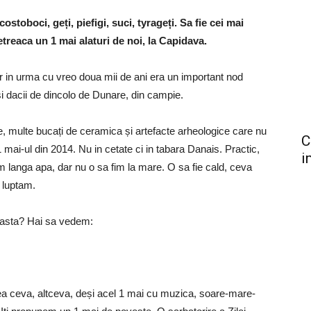
ostoboci, geți, piefigi, suci, tyrageți. Sa fie cei mai
 petreaca un 1 mai alaturi de noi, la Capidava.
r in urma cu vreo doua mii de ani era un important nod
și dacii de dincolo de Dunare, din campie.
le, multe bucați de ceramica și artefacte arheologice care nu
C
 mai-ul din 2014. Nu in cetate ci in tabara Danais. Practic,
i
 langa apa, dar nu o sa fim la mare. O sa fie cald, ceva
e luptam.
e asta? Hai sa vedem:
ea ceva, altceva, deși acel 1 mai cu muzica, soare-mare-