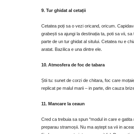
9. Tur ghidat al cetații
Cetatea poți sa o vezi oricand, oricum. Capidav
grabești sa ajungi la destinația ta, poti sa vii, s
parte de un tur ghidat al sitului. Cetatea nu e ch
aratat. Bazilica e una dintre ele.
10. Atmosfera de foc de tabara
Știi tu: sunet de corzi de chitara, foc care moțai
replicat pe malul marii – in parte, din cauza brize
11. Mancare la ceaun
Cred ca trebuia sa spun “modul in care e gatit
preparau stramoșii. Nu ma aștept sa vii in ace