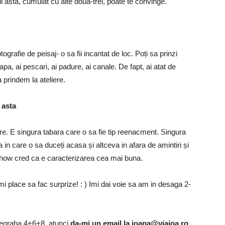
ul asta, cumulat cu alte doua-trei, poate te convinge.
ografie de peisaj- o sa fii incantat de loc. Poți sa prinzi
apa, ai pescari, ai padure, ai canale. De fapt, ai atat de
 prindem la ateliere.
 asta
ere. E singura tabara care o sa fie tip reenacment. Singura
in care o sa duceți acasa și altceva in afara de amintiri și
 show cred ca e caracterizarea cea mai buna.
imi place sa fac surprize! : ) Imi dai voie sa am in desaga 2-
egraba 4+6+8, atunci
da-mi un email la
ioana@viajoa.ro