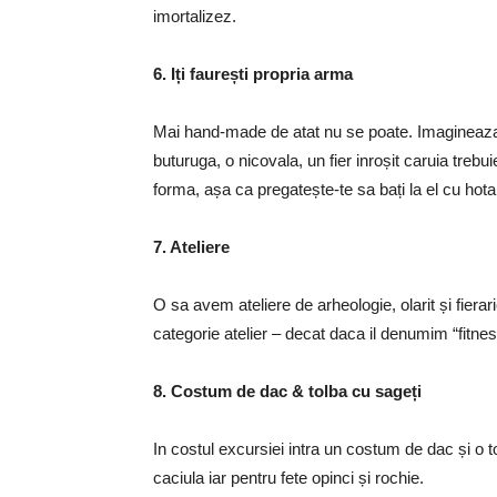
imortalizez.
6. Iți faurești propria arma
Mai hand-made de atat nu se poate. Imagineaza-ți
buturuga, o nicovala, un fier inroșit caruia trebui
forma, așa ca pregatește-te sa bați la el cu hota
7. Ateliere
O sa avem ateliere de arheologie, olarit și fierari
categorie atelier – decat daca il denumim “fitnes
8. Costum de dac & tolba cu sageți
In costul excursiei intra un costum de dac și o t
caciula iar pentru fete opinci și rochie.