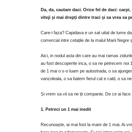
Da, da, cautam daci. Orice fel de daci: carpi, c
viteji și mai drepți dintre traci și sa vrea sa
Care-i faza? Capidava e un sat uitat de lume da
comercial intre cetațile de la malul Marii Negre 
Aici, in nodul asta din care au mai ramas ziduri
au fost descoperite inca, o sa ne petrecem noi 1
de 1 mai o s-o luam pe autostrada, o sa ajungem
vanzoleala, o sa batem fierul cat e cald, o sa n
Și vrem sa vii sa ne ții companie. De ce ai fac
1. Petreci un 1 mai inedit
Recunoaște, ai mai fost la mare de 1 mai. Ai vr