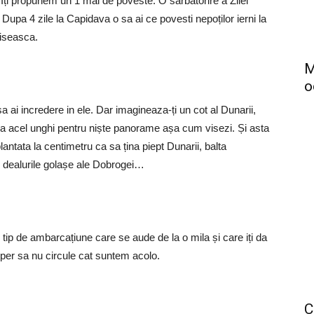
 Iți propunem un 1 mai de poveste. O sarbatorire a Zilei
pa 4 zile la Capidava o sa ai ce povesti nepoților ierni la
tiseasca.
M
o
sa ai incredere in ele. Dar imagineaza-ți un cot al Dunarii,
era acel unghi pentru niște panorame așa cum visezi. Și asta
lantata la centimetru ca sa țina piept Dunarii, balta
, dealurile golașe ale Dobrogei…
tip de ambarcațiune care se aude de la o mila și care iți da
Sper sa nu circule cat suntem acolo.
C