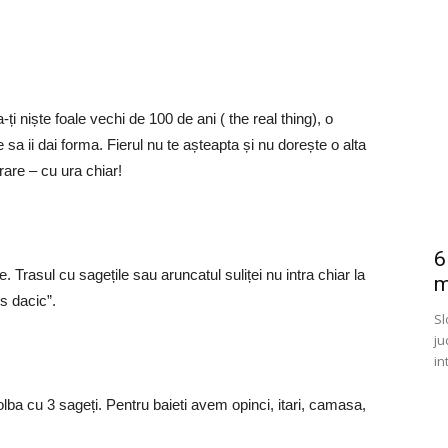
 niște foale vechi de 100 de ani ( the real thing), o
e sa ii dai forma. Fierul nu te așteapta și nu dorește o alta
rare – cu ura chiar!
6
e. Trasul cu sagețile sau aruncatul suliței nu intra chiar la
m
s dacic”.
Sl
ju
in
olba cu 3 sageți. Pentru baieti avem opinci, itari, camasa,