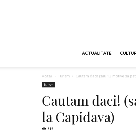
ACTUALITATE
CULTU
Acasă
Turism
Cautam daci! (sau 13 motive sa petr
Turism
Cautam daci! (s
la Capidava)
315