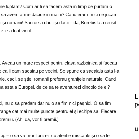
ne luptam? Cum ar fi sa facem asta in timp ce purtam o
i sa avem arme dacice in maini? Cand eram mici ne jucam
i și romanii! Sau de-a dacii și dacii – da, Burebista a reușit
 le-a luat vinul.
. Aveau un mare respect pentru clasa razboinica și faceau
 ca ii cam sacaiau pe vecini. Se spune ca sacaiala asta l-a
e, caci, se știe, romanii preferau granițele naturale. Cand
tea asta a Europei, de ce sa te aventurezi dincolo de el?
L
ci, nu o sa predam dar nu o sa fim nici pașnici. O sa fim
p
strange cat mai multe puncte pentru el și echipa sa. Fiecare
emiu. (Ah, da, vor fi premii.)
U
cip – o sa va monitorizez cu atenție miscarile și o sa le