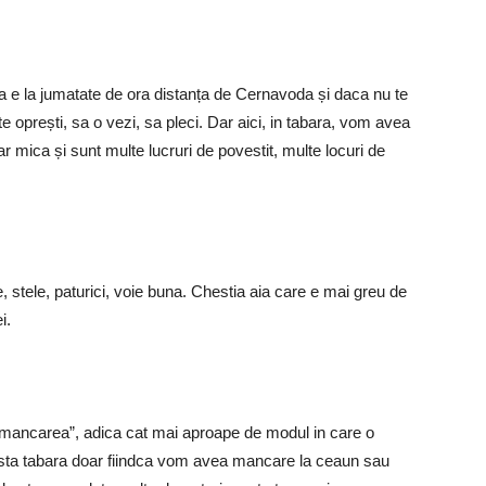
a e la jumatate de ora distanța de Cernavoda și daca nu te
a te oprești, sa o vezi, sa pleci. Dar aici, in tabara, vom avea
iar mica și sunt multe lucruri de povestit, multe locuri de
e, stele, paturici, voie buna. Chestia aia care e mai greu de
i.
a mancarea”, adica cat mai aproape de modul in care o
asta tabara doar fiindca vom avea mancare la ceaun sau