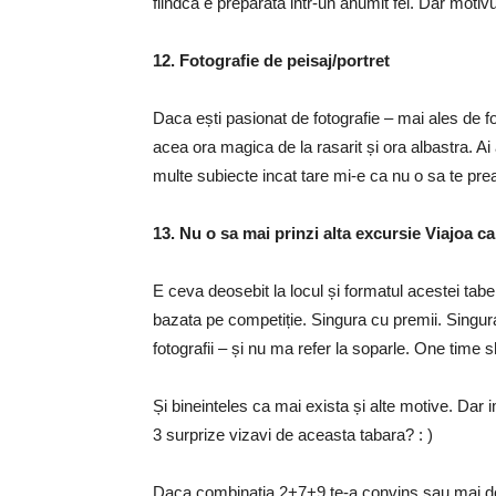
fiindca e preparata intr-un anumit fel. Dar motiv
12. Fotografie de peisaj/portret
Daca ești pasionat de fotografie – mai ales de fot
acea ora magica de la rasarit și ora albastra. Ai 
multe subiecte incat tare mi-e ca nu o sa te prea
13. Nu o sa mai prinzi alta excursie Viajoa ca
E ceva deosebit la locul și formatul acestei tab
bazata pe competiție. Singura cu premii. Singura 
fotografii – și nu ma refer la soparle. One time
Și bineinteles ca mai exista și alte motive. Dar 
3 surprize vizavi de aceasta tabara? : )
Daca combinația 2+7+9 te-a convins sau mai d