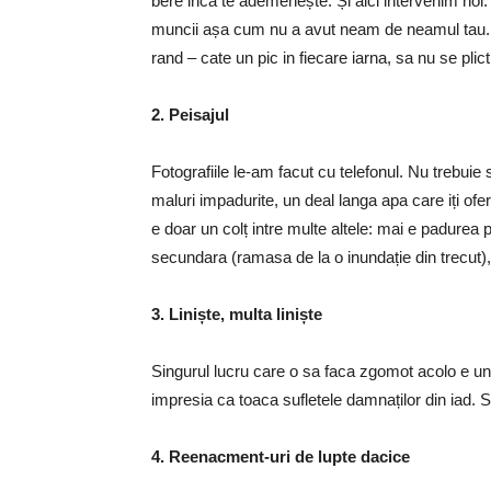
bere inca te ademenește. Și aici intervenim noi.
muncii așa cum nu a avut neam de neamul tau. Du
rand – cate un pic in fiecare iarna, sa nu se plic
2. Peisajul
Fotografiile le-am facut cu telefonul. Nu trebuie 
maluri impadurite, un deal langa apa care iți of
e doar un colț intre multe altele: mai e padurea p
secundara (ramasa de la o inundație din trecut)
3. Liniște, multa liniște
Singurul lucru care o sa faca zgomot acolo e un 
impresia ca toaca sufletele damnaților din iad. 
4. Reenacment-uri de lupte dacice