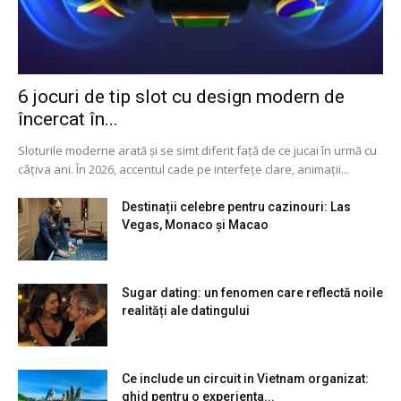
6 jocuri de tip slot cu design modern de
încercat în...
Sloturile moderne arată și se simt diferit față de ce jucai în urmă cu
câțiva ani. În 2026, accentul cade pe interfețe clare, animații...
Destinații celebre pentru cazinouri: Las
Vegas, Monaco și Macao
Sugar dating: un fenomen care reflectă noile
realități ale datingului
Ce include un circuit in Vietnam organizat:
ghid pentru o experienta...