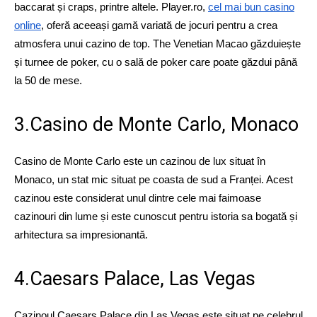
baccarat și craps, printre altele. Player.ro,
cel mai bun casino
online
, oferă aceeași gamă variată de jocuri pentru a crea
atmosfera unui cazino de top. The Venetian Macao găzduiește
și turnee de poker, cu o sală de poker care poate găzdui până
la 50 de mese.
3.Casino de Monte Carlo, Monaco
Casino de Monte Carlo este un cazinou de lux situat în
Monaco, un stat mic situat pe coasta de sud a Franței. Acest
cazinou este considerat unul dintre cele mai faimoase
cazinouri din lume și este cunoscut pentru istoria sa bogată și
arhitectura sa impresionantă.
4.Caesars Palace, Las Vegas
Cazinoul Caesars Palace din Las Vegas este situat pe celebrul