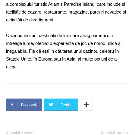
a complexului turistic Atlantis Paradise Island, care include și
facilități de cazare, restaurante, magazine, parcuri acvatice și
activități de divertisment.
Cazinourile sunt destinații de lux care atrag oameni din
întreaga lume, oferind o experiență de joc de noroc unică și
inegalabilă. Fie că ești în căutarea unui cazinou celebru în
Statele Unite, în Europa sau în Asia, ai multe opțiuni de a
alege.
Facebook
Twitter
Articolul precedent
Articolul următor