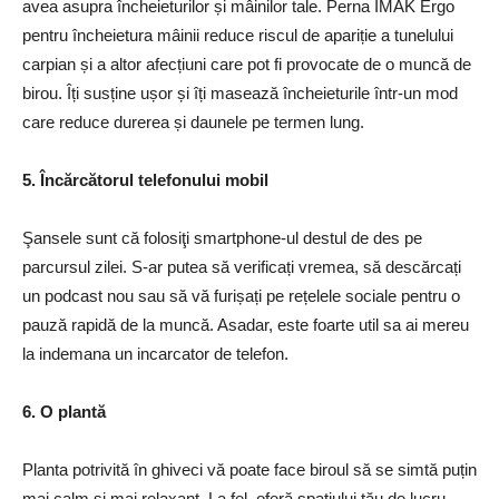
avea asupra încheieturilor și mâinilor tale. Perna IMAK Ergo
pentru încheietura mâinii reduce riscul de apariție a tunelului
carpian și a altor afecțiuni care pot fi provocate de o muncă de
birou. Îți susține ușor și îți masează încheieturile într-un mod
care reduce durerea și daunele pe termen lung.
5. Încărcătorul telefonului mobil
Şansele sunt că folosiţi smartphone-ul destul de des pe
parcursul zilei. S-ar putea să verificați vremea, să descărcați
un podcast nou sau să vă furișați pe rețelele sociale pentru o
pauză rapidă de la muncă. Asadar, este foarte util sa ai mereu
la indemana un incarcator de telefon.
6. O plantă
Planta potrivită în ghiveci vă poate face biroul să se simtă puțin
mai calm și mai relaxant. La fel, oferă spațiului tău de lucru