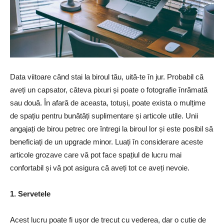
Data viitoare când stai la biroul tău, uită-te în jur. Probabil că
aveți un capsator, câteva pixuri și poate o fotografie înrămată
sau două. În afară de aceasta, totuși, poate exista o mulțime
de spațiu pentru bunătăți suplimentare și articole utile. Unii
angajați de birou petrec ore întregi la biroul lor și este posibil să
beneficiați de un upgrade minor. Luați în considerare aceste
articole grozave care vă pot face spațiul de lucru mai
confortabil și vă pot asigura că aveți tot ce aveți nevoie.
1. Servetele
Acest lucru poate fi ușor de trecut cu vederea, dar o cutie de