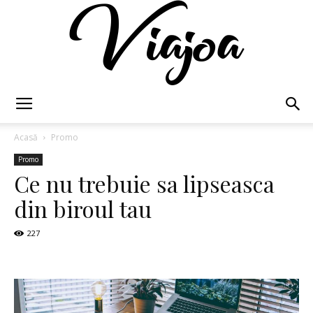
Viajoa
Acasă
Promo
Promo
Ce nu trebuie sa lipseasca
din biroul tau
227