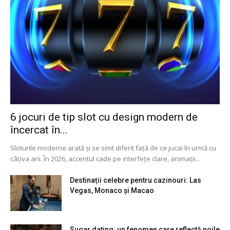
6 jocuri de tip slot cu design modern de
încercat în...
Sloturile moderne arată și se simt diferit față de ce jucai în urmă cu
câțiva ani. În 2026, accentul cade pe interfețe clare, animații...
Destinații celebre pentru cazinouri: Las
Vegas, Monaco și Macao
Sugar dating: un fenomen care reflectă noile