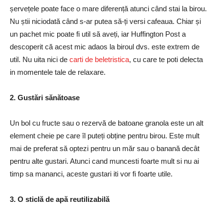
șervețele poate face o mare diferență atunci când stai la birou.
Nu știi niciodată când s-ar putea să-ți versi cafeaua. Chiar și
un pachet mic poate fi util să aveți, iar Huffington Post a
descoperit că acest mic adaos la biroul dvs. este extrem de
util. Nu uita nici de
carti de beletristica
, cu care te poti delecta
in momentele tale de relaxare.
2. Gustări sănătoase
Un bol cu ​​fructe sau o rezervă de batoane granola este un alt
element cheie pe care îl puteți obține pentru birou. Este mult
mai de preferat să optezi pentru un măr sau o banană decât
pentru alte gustari. Atunci cand muncesti foarte mult si nu ai
timp sa mananci, aceste gustari iti vor fi foarte utile.
3. O sticlă de apă reutilizabilă