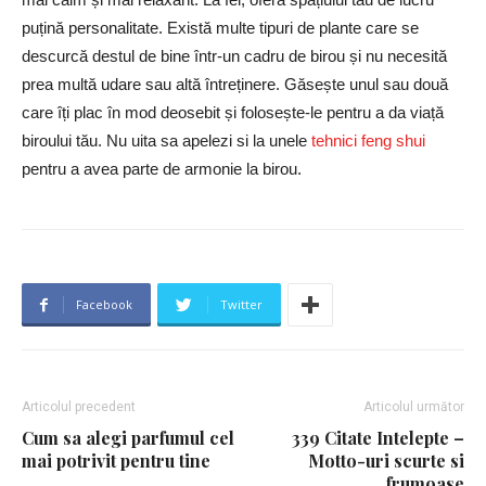
puțină personalitate. Există multe tipuri de plante care se
descurcă destul de bine într-un cadru de birou și nu necesită
prea multă udare sau altă întreținere. Găsește unul sau două
care îți plac în mod deosebit și folosește-le pentru a da viață
biroului tău. Nu uita sa apelezi si la unele
tehnici feng shui
pentru a avea parte de armonie la birou.
Facebook
Twitter
Articolul precedent
Articolul următor
Cum sa alegi parfumul cel
339 Citate Intelepte –
mai potrivit pentru tine
Motto-uri scurte si
frumoase