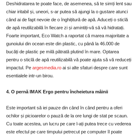
Deshidratarea te poate face, de asemenea, să te simți lent sau
chiar iritabil și, uneori, s-ar putea să ajungi la o gustare atunci
când ai de fapt nevoie de o înghițitură de apă. Aduceți o sticlă
de apă reutilizabilă în fiecare zi și amintiți-vă să vă hidratați.
Foarte important, Eco Watch a raportat că marea majoritate a
gunoiului din ocean este din plastic, cu până la 46.000 de
bucăți de plastic pe milă pătrată plutind în mare. Optarea
pentru o sticlă de apă reutilizabilă vă poate ajuta să vă reduceți
impactul. Pe
argesmedia.ro
ai si alte sfaturi despre care sunt
esentialele intr-un birou.
4. O pernă IMAK Ergo pentru încheietura mâinii
Este important să iei pauze din când în când pentru a oferi
ochilor și picioarelor o pauză de la ore lungi de stat pe scaun.
Cu toate acestea, un lucru pe care l-ați putea trece cu vederea
este efectul pe care timpului petrecut pe computer îl poate