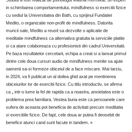
in schimbarea comportamentului, mindfulness si exercitii fizice
cu sediul la Universitatea din Bath, cu sprijinul Fundatiei
Medito, o organizatie non-profit de mindfulness. Datorita
muncii sale, Medito a reusit sa dezvolte o aplicatie de
meditatie mindfulness ca alternativa gratuita la serviciile platite
si ca atare colaboreaza cu profesionisti din cadrul Universitatii.
Pe baza rezultatelor cercetarii, echipa a creat si a lansat primul
dintre cele doua cursuri audio de mindfulness menite sa ajute
oamenii sa-si formeze obiceiul de a face miscare. Mai tarziu,
in 2024, va fi publicat un al doilea ghid axat pe mentinerea
obiceiurilor lor de exercitii fizice. Cu titlu introductiv, se afirma
ca „ intr-o lume la fel de rapida ca a noastra, anxietatea este o
problema prea familiara. Vestea buna este ca persoanele care
sufera de aceasta pot beneficia de activitati precum meditatia
si exercitiile fizice. De fapt, cele doua ar putea fi deosebit de
benefice atunci cand sunt facute in tandem. »