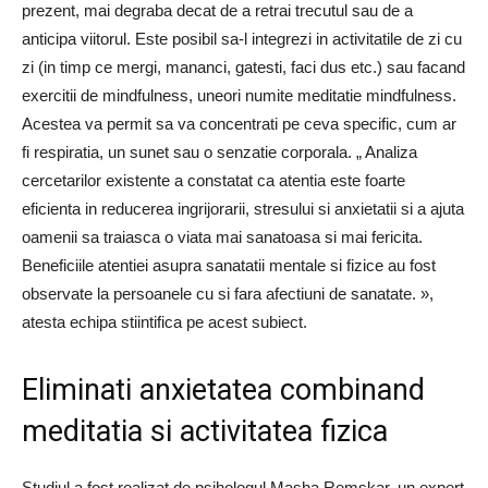
prezent, mai degraba decat de a retrai trecutul sau de a
anticipa viitorul. Este posibil sa-l integrezi in activitatile de zi cu
zi (in timp ce mergi, mananci, gatesti, faci dus etc.) sau facand
exercitii de mindfulness, uneori numite meditatie mindfulness.
Acestea va permit sa va concentrati pe ceva specific, cum ar
fi respiratia, un sunet sau o senzatie corporala. „ Analiza
cercetarilor existente a constatat ca atentia este foarte
eficienta in reducerea ingrijorarii, stresului si anxietatii si a ajuta
oamenii sa traiasca o viata mai sanatoasa si mai fericita.
Beneficiile atentiei asupra sanatatii mentale si fizice au fost
observate la persoanele cu si fara afectiuni de sanatate. »,
atesta echipa stiintifica pe acest subiect.
Eliminati anxietatea combinand
meditatia si activitatea fizica
Studiul a fost realizat de psihologul Masha Remskar, un expert