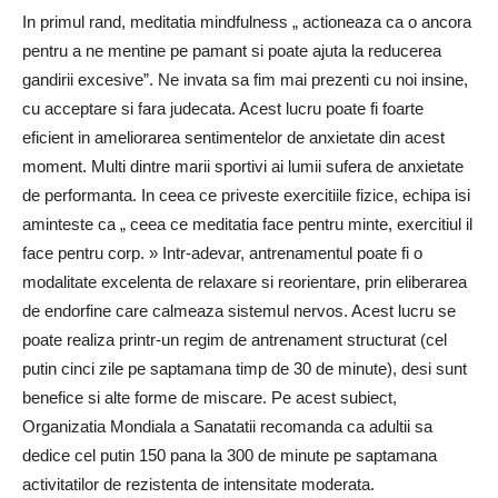
In primul rand, meditatia mindfulness „ actioneaza ca o ancora
pentru a ne mentine pe pamant si poate ajuta la reducerea
gandirii excesive”. Ne invata sa fim mai prezenti cu noi insine,
cu acceptare si fara judecata. Acest lucru poate fi foarte
eficient in ameliorarea sentimentelor de anxietate din acest
moment. Multi dintre marii sportivi ai lumii sufera de anxietate
de performanta. In ceea ce priveste exercitiile fizice, echipa isi
aminteste ca „ ceea ce meditatia face pentru minte, exercitiul il
face pentru corp. » Intr-adevar, antrenamentul poate fi o
modalitate excelenta de relaxare si reorientare, prin eliberarea
de endorfine care calmeaza sistemul nervos. Acest lucru se
poate realiza printr-un regim de antrenament structurat (cel
putin cinci zile pe saptamana timp de 30 de minute), desi sunt
benefice si alte forme de miscare. Pe acest subiect,
Organizatia Mondiala a Sanatatii recomanda ca adultii sa
dedice cel putin 150 pana la 300 de minute pe saptamana
activitatilor de rezistenta de intensitate moderata.