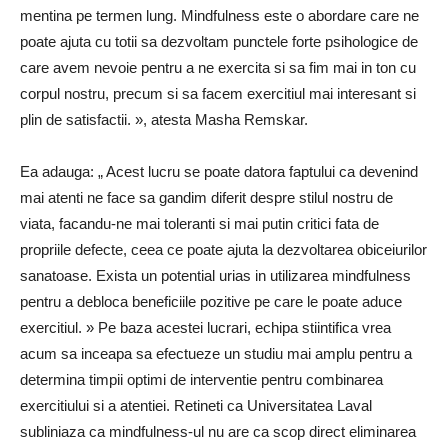
mentina pe termen lung. Mindfulness este o abordare care ne
poate ajuta cu totii sa dezvoltam punctele forte psihologice de
care avem nevoie pentru a ne exercita si sa fim mai in ton cu
corpul nostru, precum si sa facem exercitiul mai interesant si
plin de satisfactii. », atesta Masha Remskar.
Ea adauga: „ Acest lucru se poate datora faptului ca devenind
mai atenti ne face sa gandim diferit despre stilul nostru de
viata, facandu-ne mai toleranti si mai putin critici fata de
propriile defecte, ceea ce poate ajuta la dezvoltarea obiceiurilor
sanatoase. Exista un potential urias in utilizarea mindfulness
pentru a debloca beneficiile pozitive pe care le poate aduce
exercitiul. » Pe baza acestei lucrari, echipa stiintifica vrea
acum sa inceapa sa efectueze un studiu mai amplu pentru a
determina timpii optimi de interventie pentru combinarea
exercitiului si a atentiei. Retineti ca Universitatea Laval
subliniaza ca mindfulness-ul nu are ca scop direct eliminarea