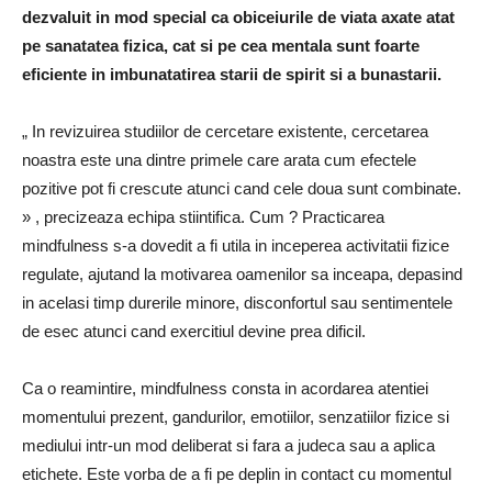
dezvaluit in mod special ca obiceiurile de viata axate atat
pe sanatatea fizica, cat si pe cea mentala sunt foarte
eficiente in imbunatatirea starii de spirit si a bunastarii.
„ In revizuirea studiilor de cercetare existente, cercetarea
noastra este una dintre primele care arata cum efectele
pozitive pot fi crescute atunci cand cele doua sunt combinate.
» , precizeaza echipa stiintifica. Cum ? Practicarea
mindfulness s-a dovedit a fi utila in inceperea activitatii fizice
regulate, ajutand la motivarea oamenilor sa inceapa, depasind
in acelasi timp durerile minore, disconfortul sau sentimentele
de esec atunci cand exercitiul devine prea dificil.
Ca o reamintire, mindfulness consta in acordarea atentiei
momentului prezent, gandurilor, emotiilor, senzatiilor fizice si
mediului intr-un mod deliberat si fara a judeca sau a aplica
etichete. Este vorba de a fi pe deplin in contact cu momentul