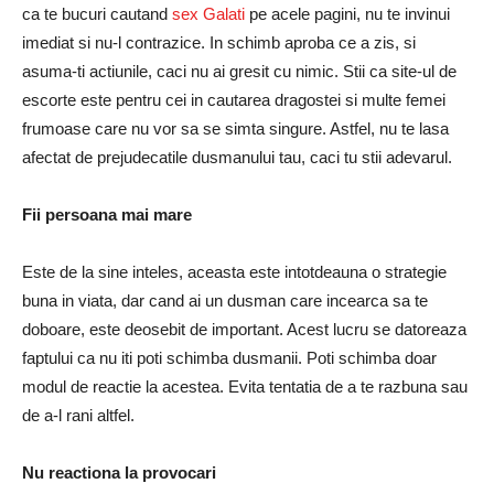
ca te bucuri cautand
sex Galati
pe acele pagini, nu te invinui
imediat si nu-l contrazice. In schimb aproba ce a zis, si
asuma-ti actiunile, caci nu ai gresit cu nimic. Stii ca site-ul de
escorte este pentru cei in cautarea dragostei si multe femei
frumoase care nu vor sa se simta singure. Astfel, nu te lasa
afectat de prejudecatile dusmanului tau, caci tu stii adevarul.
Fii persoana mai mare
Este de la sine inteles, aceasta este intotdeauna o strategie
buna in viata, dar cand ai un dusman care incearca sa te
doboare, este deosebit de important. Acest lucru se datoreaza
faptului ca nu iti poti schimba dusmanii. Poti schimba doar
modul de reactie la acestea. Evita tentatia de a te razbuna sau
de a-l rani altfel.
Nu reactiona la provocari