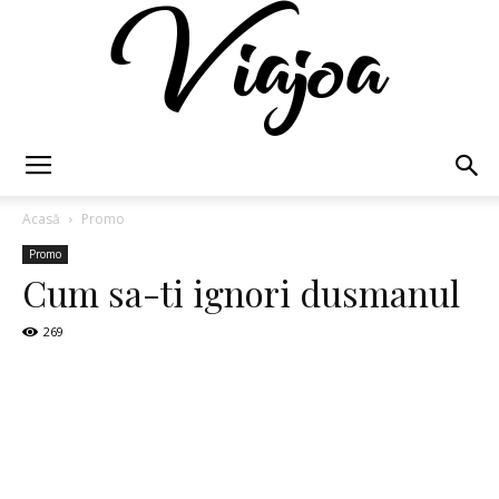
Viajoa
Acasă
Promo
Promo
Cum sa-ti ignori dusmanul
269