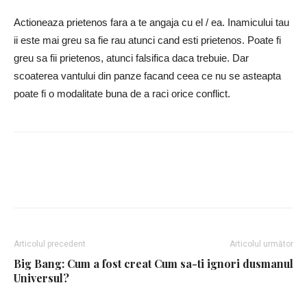
Actioneaza prietenos fara a te angaja cu el / ea. Inamicului tau
ii este mai greu sa fie rau atunci cand esti prietenos. Poate fi
greu sa fii prietenos, atunci falsifica daca trebuie. Dar
scoaterea vantului din panze facand ceea ce nu se asteapta
poate fi o modalitate buna de a raci orice conflict.
Facebook
Twitter
Google+
Articolul precedent
Articolul următor
Big Bang: Cum a fost creat
Cum sa-ti ignori dusmanul
Universul?