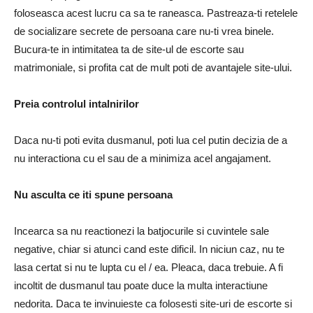
foloseasca acest lucru ca sa te raneasca. Pastreaza-ti retelele
de socializare secrete de persoana care nu-ti vrea binele.
Bucura-te in intimitatea ta de site-ul de escorte sau
matrimoniale, si profita cat de mult poti de avantajele site-ului.
Preia controlul intalnirilor
Daca nu-ti poti evita dusmanul, poti lua cel putin decizia de a
nu interactiona cu el sau de a minimiza acel angajament.
Nu asculta ce iti spune persoana
Incearca sa nu reactionezi la batjocurile si cuvintele sale
negative, chiar si atunci cand este dificil. In niciun caz, nu te
lasa certat si nu te lupta cu el / ea. Pleaca, daca trebuie. A fi
incoltit de dusmanul tau poate duce la multa interactiune
nedorita. Daca te invinuieste ca folosesti site-uri de escorte si