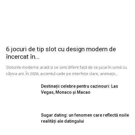
6 jocuri de tip slot cu design modern de
încercat în...
Sloturile moderne arată și se simt diferit față de ce jucai în urmă cu
câțiva ani. În 2026, accentul cade pe interfețe clare, animații...
Destinații celebre pentru cazinouri: Las
Vegas, Monaco și Macao
Sugar dating: un fenomen care reflectă noile
realități ale datingului