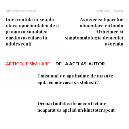
Articolul precedent
Articolul următor
Interventiile in scoala
Asocierea tiparelor
ofera oportunitatea de a
alimentare cu boala
promova sanatatea
Alzheimer si
cardiovasculara la
simptomatologia dementei
adolescenti
asociata
ARTICOLE SIMILARE
DE LA ACELAȘI AUTOR
Consumul de apa inainte de masa te
ajuta cu adevarat sa slabesti?
Drenaj limfatic: de aceea trebuie
neaparat sa apelati un kinetoterapeut