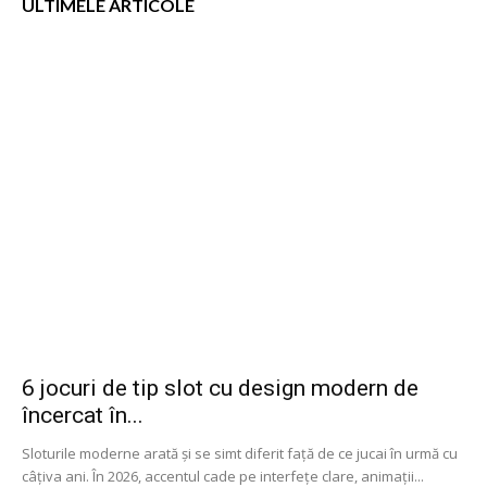
ULTIMELE ARTICOLE
6 jocuri de tip slot cu design modern de
încercat în...
Sloturile moderne arată și se simt diferit față de ce jucai în urmă cu
câțiva ani. În 2026, accentul cade pe interfețe clare, animații...