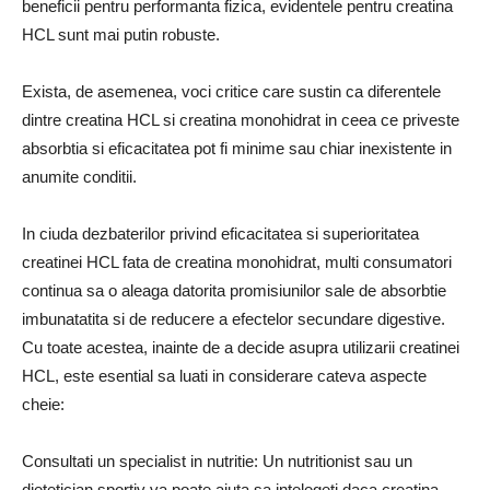
beneficii pentru performanta fizica, evidentele pentru creatina
HCL sunt mai putin robuste.
Exista, de asemenea, voci critice care sustin ca diferentele
dintre creatina HCL si creatina monohidrat in ceea ce priveste
absorbtia si eficacitatea pot fi minime sau chiar inexistente in
anumite conditii.
In ciuda dezbaterilor privind eficacitatea si superioritatea
creatinei HCL fata de creatina monohidrat, multi consumatori
continua sa o aleaga datorita promisiunilor sale de absorbtie
imbunatatita si de reducere a efectelor secundare digestive.
Cu toate acestea, inainte de a decide asupra utilizarii creatinei
HCL, este esential sa luati in considerare cateva aspecte
cheie:
Consultati un specialist in nutritie: Un nutritionist sau un
dietetician sportiv va poate ajuta sa intelegeti daca creatina