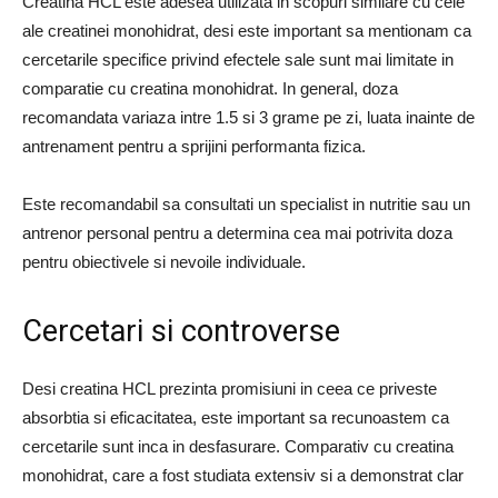
Creatina HCL este adesea utilizata in scopuri similare cu cele
ale creatinei monohidrat, desi este important sa mentionam ca
cercetarile specifice privind efectele sale sunt mai limitate in
comparatie cu creatina monohidrat. In general, doza
recomandata variaza intre 1.5 si 3 grame pe zi, luata inainte de
antrenament pentru a sprijini performanta fizica.
Este recomandabil sa consultati un specialist in nutritie sau un
antrenor personal pentru a determina cea mai potrivita doza
pentru obiectivele si nevoile individuale.
Cercetari si controverse
Desi creatina HCL prezinta promisiuni in ceea ce priveste
absorbtia si eficacitatea, este important sa recunoastem ca
cercetarile sunt inca in desfasurare. Comparativ cu creatina
monohidrat, care a fost studiata extensiv si a demonstrat clar