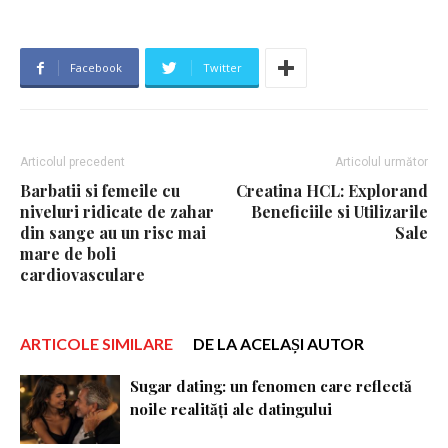
Facebook
Twitter
Articolul precedent
Articolul următor
Barbatii si femeile cu
Creatina HCL: Explorand
niveluri ridicate de zahar
Beneficiile si Utilizarile
din sange au un risc mai
Sale
mare de boli
cardiovasculare
ARTICOLE SIMILARE
DE LA ACELAȘI AUTOR
Sugar dating: un fenomen care reflectă
noile realități ale datingului