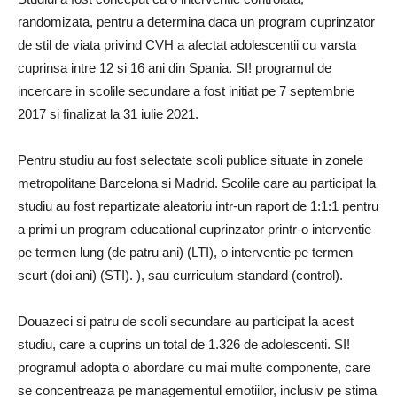
randomizata, pentru a determina daca un program cuprinzator
de stil de viata privind CVH a afectat adolescentii cu varsta
cuprinsa intre 12 si 16 ani din Spania. SI! programul de
incercare in scolile secundare a fost initiat pe 7 septembrie
2017 si finalizat la 31 iulie 2021.
Pentru studiu au fost selectate scoli publice situate in zonele
metropolitane Barcelona si Madrid. Scolile care au participat la
studiu au fost repartizate aleatoriu intr-un raport de 1:1:1 pentru
a primi un program educational cuprinzator printr-o interventie
pe termen lung (de patru ani) (LTI), o interventie pe termen
scurt (doi ani) (STI). ), sau curriculum standard (control).
Douazeci si patru de scoli secundare au participat la acest
studiu, care a cuprins un total de 1.326 de adolescenti. SI!
programul adopta o abordare cu mai multe componente, care
se concentreaza pe managementul emotiilor, inclusiv pe stima