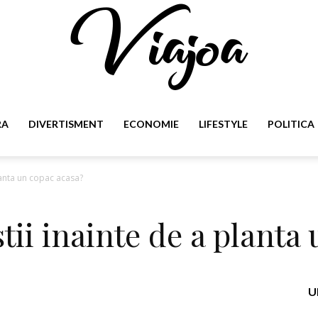
RA
DIVERTISMENT
ECONOMIE
LIFESTYLE
POLITICA
Viajoa
planta un copac acasa?
stii inainte de a planta
U