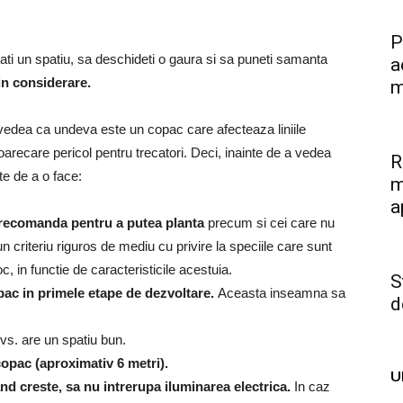
P
ti un spatiu, sa deschideti o gaura si sa puneti samanta
a
 in considerare.
m
ei vedea ca undeva este un copac care afecteaza liniile
oarecare pericol pentru trecatori.
Deci, inainte de a vedea
R
te de a o face:
m
a
i recomanda pentru a putea planta
precum si cei care nu
 criteriu riguros de mediu cu privire la speciile care sunt
c, in functie de caracteristicile acestuia.
S
opac in primele etape de dezvoltare.
Aceasta inseamna sa
d
dvs. are un spatiu bun.
copac (aproximativ 6 metri).
U
and creste, sa nu intrerupa iluminarea electrica.
In caz