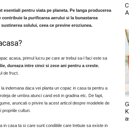
C
t esentiali pentru viata pe planeta. Pe langa producerea
A
 contribuie la purificarea aerului si la bunastarea
a sustinerea solului, ceea ce previne eroziunea.
 acasa?
pac acasa, primul lucru pe care ar trebui sa-l faci este sa
ie, dureaza intre cinci si zece ani pentru a creste.
l de fruct.
i la indemana daca vei planta un copac in casa ta pentru a
roteja de umbra atunci cand esti in gradina etc.
De fapt,
egume, aruncati o privire la acest articol despre modelele de
G
propriile culturi.
K
a
n casa ta si care sunt conditiile care trebuie sa existe in