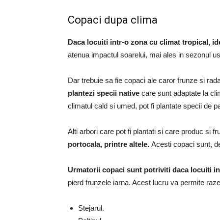
Copaci dupa clima
Daca locuiti intr-o zona cu climat tropical, i
atenua impactul soarelui, mai ales in sezonul us
Dar trebuie sa fie copaci ale caror frunze si rad
plantezi specii native
care sunt adaptate la cli
climatul cald si umed, pot fi plantate specii de p
Alti arbori care pot fi plantati si care produc si f
portocala, printre altele.
Acesti copaci sunt, d
Urmatorii copaci sunt potriviti daca locuiti
pierd frunzele iarna.
Acest lucru va permite razel
Stejarul.