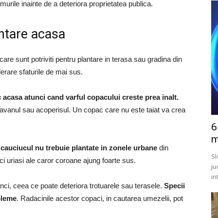
ramurile inainte de a deteriora proprietatea publica.
antare acasa
are sunt potriviti pentru plantare in terasa sau gradina din
erare sfaturile de mai sus.
acasa atunci cand varful copacului creste prea inalt.
tavanul sau acoperisul.
Un copac care nu este taiat va crea
6
m
 cauciucul nu trebuie plantate in zonele urbane
din
Sl
i uriasi ale caror coroane ajung foarte sus.
ju
in
ci, ceea ce poate deteriora trotuarele sau terasele.
Specii
bleme
.
Radacinile acestor copaci, in cautarea umezelii, pot