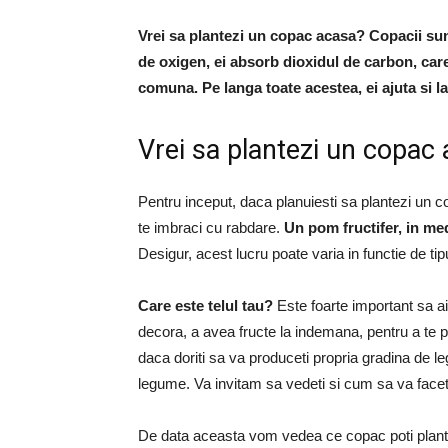
Vrei sa plantezi un copac acasa? Copacii sun
de oxigen, ei absorb dioxidul de carbon, care
comuna. Pe langa toate acestea, ei ajuta si l
Vrei sa plantezi un copac
Pentru inceput, daca planuiesti sa plantezi un co
te imbraci cu rabdare.
Un pom fructifer, in med
Desigur, acest lucru poate varia in functie de tipu
Care este telul tau?
Este foarte important sa a
decora, a avea fructe la indemana, pentru a te p
daca doriti sa va produceti propria gradina de l
legume.
Va invitam sa vedeti si cum sa va faceti 
De data aceasta vom vedea ce copac poti planta i