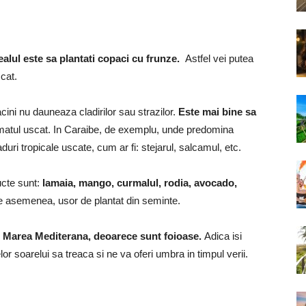
dealul este sa plantati copaci cu frunze.
Astfel vei putea
cat.
acini nu dauneaza cladirilor sau strazilor.
Este mai bine sa
matul uscat.
In Caraibe, de exemplu, unde predomina
aduri tropicale uscate, cum ar fi: stejarul, salcamul, etc.
ructe sunt:
​​lamaia, mango, curmalul, rodia, avocado,
e asemenea, usor de plantat din seminte.
 in Marea Mediterana, deoarece sunt foioase.
Adica isi
or soarelui sa treaca si ne va oferi umbra in timpul verii.