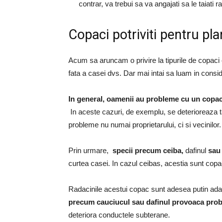
contrar, va trebui sa va angajati sa le taiati 
Copaci potriviti pentru pl
Acum sa aruncam o privire la tipurile de copaci c
fata a casei dvs.
Dar mai intai sa luam in consid
In general, oamenii au probleme cu un copac 
In aceste cazuri, de exemplu, se deterioreaza 
probleme nu numai proprietarului, ci si vecinilor.
Prin urmare,
specii precum ceiba,
dafinul
sau
curtea casei.
In cazul ceibas, acestia sunt copac
Radacinile acestui copac sunt adesea putin adan
precum cauciucul sau dafinul provoaca pro
deteriora conductele subterane.