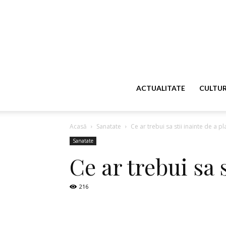
ACTUALITATE
CULTU
Acasă
Sanatate
Ce ar trebui sa stii inainte de a 
Sanatate
Ce ar trebui sa 
216