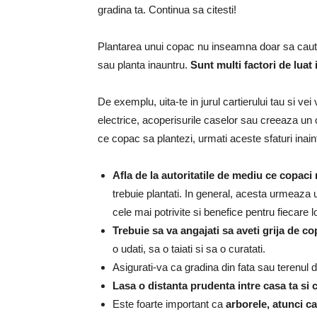
gradina ta.
Continua sa citesti!
Plantarea unui copac nu inseamna doar sa cauta
sau planta inauntru.
Sunt multi factori de luat
De exemplu, uita-te in jurul cartierului tau si v
electrice, acoperisurile caselor sau creeaza un 
ce copac sa plantezi, urmati aceste sfaturi inain
Afla de la autoritatile de mediu ce copac
trebuie plantati.
In general, acesta urmeaza un
cele mai potrivite si benefice pentru fiecare lo
Trebuie sa va angajati sa aveti grija de c
o udati, sa o taiati si sa o curatati.
Asigurati-va ca gradina din fata sau terenul 
Lasa o distanta prudenta intre casa ta si 
Este foarte important ca
arborele, atunci c