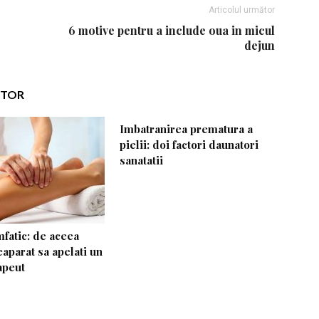
Articolul următor
6 motive pentru a include oua in micul
dejun
UTOR
Imbatranirea prematura a
pielii: doi factori daunatori
sanatatii
mfatic: de aceea
eaparat sa apelati un
apeut