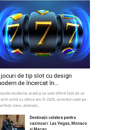
 jocuri de tip slot cu design
odern de încercat în...
oturile moderne arată și se simt diferit față de ce
cai în urmă cu câțiva ani. În 2026, accentul cade pe
terfețe clare, animații...
Destinații celebre pentru
cazinouri: Las Vegas, Monaco
și Macao