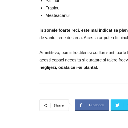
Paltinul
Frasinul
Mesteacanul.
In zonele foarte reci, este mai indicat sa pla
de vantul rece de iarna.
Acestia ar putea fi: pinul
Amintiti-va, pomii fructiferi si cu flori sunt foart
acesti copaci necesita si curatare si taiere frec
neglijezi, odata ce i-ai plantat.
Facebook
Share