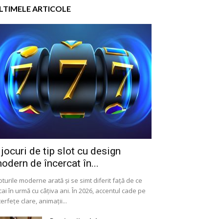
LTIMELE ARTICOLE
 jocuri de tip slot cu design
odern de încercat în...
oturile moderne arată și se simt diferit față de ce
cai în urmă cu câțiva ani. În 2026, accentul cade pe
terfețe clare, animații...