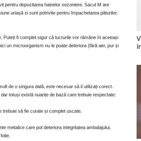
it pentru depozitarea hainelor sezoniere. Sacul M are
une uriașă si sunt potrivite pentru împachetarea păturilor,
e. Puteți fi complet sigur că lucrurile vor rămâne în aceeași
V
ici un microorganism nu le poate deteriora (fără aer, pur și
î
lt de o singura dată, este necesar să il utilizați corect.
dar totuși există nuanțe de bază care trebuie respectate:
e trebuie să fie curate și complet uscate.
nte metalice care pot deteriora integritatea ambalajului,
folie.