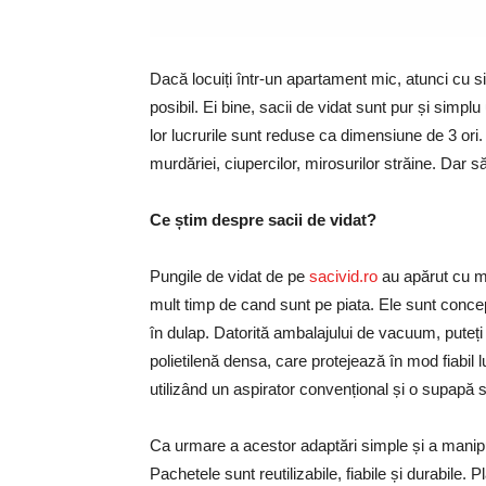
Dacă locuiți într-un apartament mic, atunci cu sig
posibil. Ei bine, sacii de vidat sunt pur și simplu
lor lucrurile sunt reduse ca dimensiune de 3 ori. 
murdăriei, ciupercilor, mirosurilor străine. Dar să
Ce știm despre sacii de vidat?
Pungile de vidat de pe
sacivid.ro
au apărut cu mu
mult timp de cand sunt pe piata. Ele sunt conce
în dulap. Datorită ambalajului de vacuum, puteți
polietilenă densa, care protejează în mod fiabil 
utilizând un aspirator convențional și o supapă 
Ca urmare a acestor adaptări simple și a manipul
Pachetele sunt reutilizabile, fiabile și durabile