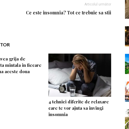
Articolul următor
Ce este insomnia? Tot ce trebuie sa stii
UTOR
avea grija de
ta mintala in fiecare
na aceste doua
4 tehnici diferite de relaxare
care te vor ajuta sa invingi
insomnia