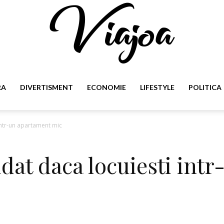
RA
DIVERTISMENT
ECONOMIE
LIFESTYLE
POLITICA
Viajoa
 intr-un apartament mic
vidat daca locuiesti in