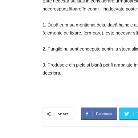
Este necesar sa luati in considerare următoarel
necorespunzătoare în condiții inadecvate poate 
1. După cum sa menționat deja, dacă hainele au 
(elemente de fixare, fermoare), este necesar să l
2. Pungile nu sunt concepute pentru a stoca ali
3. Produsele din piele și blană pot fi ambalate în
deteriora.
Facebook
Share