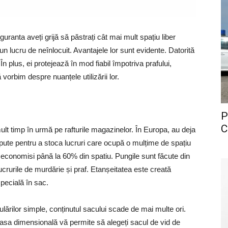
uranta aveți grijă să păstrați cât mai mult spațiu liber
 un lucru de neînlocuit. Avantajele lor sunt evidente. Datorită
În plus, ei protejează în mod fiabil împotriva prafului,
 vorbim despre nuanțele utilizării lor.
P
C
lt timp în urmă pe rafturile magazinelor. În Europa, au deja
pute pentru a stoca lucruri care ocupă o mulțime de spațiu
 economisi până la 60% din spatiu. Pungile sunt făcute din
lucrurile de murdărie și praf. Etanșeitatea este creată
specială în sac.
ărilor simple, conținutul sacului scade de mai multe ori.
. Plasa dimensională vă permite să alegeți sacul de vid de