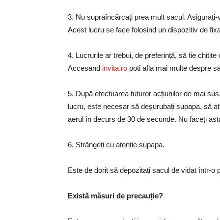
3. Nu supraîncărcați prea mult sacul. Asigurați-v
Acest lucru se face folosind un dispozitiv de fixa
4. Lucrurile ar trebui, de preferință, să fie chiti
Accesand
invita.ro
poti afla mai multe despre sac
5. După efectuarea tuturor acțiunilor de mai su
lucru, este necesar să deșurubați supapa, să atașa
aerul în decurs de 30 de secunde. Nu faceți asta
6. Strângeți cu atenție supapa.
Este de dorit să depozitați sacul de vidat într-o p
Există măsuri de precauție?