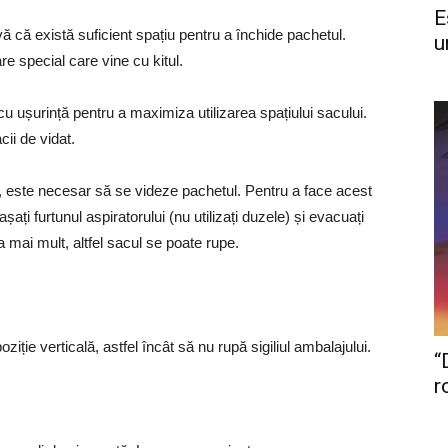
E
ă că există suficient spațiu pentru a închide pachetul.
u
re special care vine cu kitul.
te cu ușurință pentru a maximiza utilizarea spațiului sacului.
ii de vidat.
s, este necesar să se videze pachetul. Pentru a face acest
ți furtunul aspiratorului (nu utilizați duzele) și evacuați
 mai mult, altfel sacul se poate rupe.
oziție verticală, astfel încât să nu rupă sigiliul ambalajului.
“
r