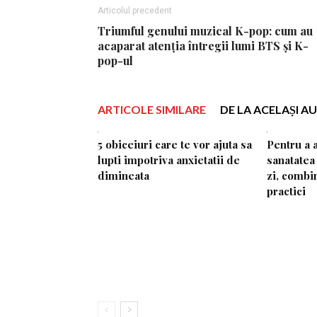
Articolul precedent
Triumful genului muzical K-pop: cum au
acaparat atenția întregii lumi BTS și K-
pop-ul
ARTICOLE SIMILARE
DE LA ACELAȘI A
5 obiceiuri care te vor ajuta sa
Pentru a 
lupti impotriva anxietatii de
sanatatea 
dimineata
zi, combi
practici