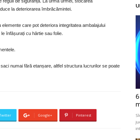
e reguli de siguranță. La urma urmei, stocarea
U
duce la deteriorarea îmbrăcămintei.
elemente care pot deteriora integritatea ambalajului
e înfășurați cu hârtie sau folie.
mentele.
 saci numai fără etanșare, altfel structura lucrurilor se poate
6
m
Sl
Twitter
Google+
Pinterest
ju
in