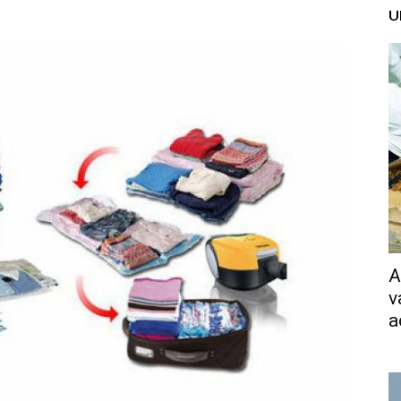
U
A
v
a