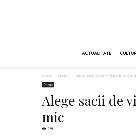
ACTUALITATE
CULTU
Acasă
Promo
Alege sacii de vidat daca locuiesti
Promo
Alege sacii de 
mic
259