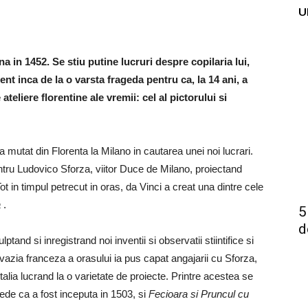
U
 in 1452. Se stiu putine lucruri despre copilaria lui,
dent inca de la o varsta frageda pentru ca, la 14 ani, a
teliere florentine ale vremii: cel al pictorului si
a mutat din Florenta la Milano in cautarea unei noi lucrari.
entru Ludovico Sforza, viitor Duce de Milano, proiectand
ot in timpul petrecut in oras, da Vinci a creat una dintre cele
a
.
5
d
tand si inregistrand noi inventii si observatii stiintifice si
nvazia franceza a orasului ia pus capat angajarii cu Sforza,
Italia lucrand la o varietate de proiecte. Printre acestea se
ede ca a fost inceputa in 1503, si
Fecioara si Pruncul cu