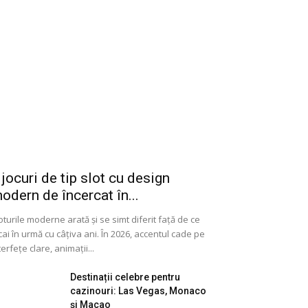
 jocuri de tip slot cu design
odern de încercat în...
oturile moderne arată și se simt diferit față de ce
cai în urmă cu câțiva ani. În 2026, accentul cade pe
terfețe clare, animații...
Destinații celebre pentru
cazinouri: Las Vegas, Monaco
și Macao