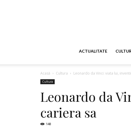
ACTUALITATE
CULTU
Acasă
Cultura
Leonardo da Vinci: viata lui, inventi
Cultura
Leonardo da Vinc
cariera sa
148