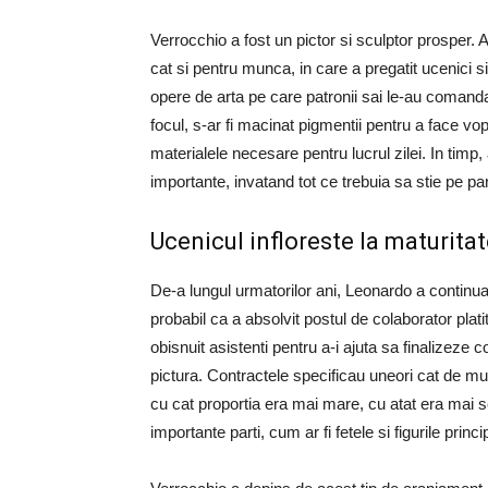
Verrocchio a fost un pictor si sculptor prosper. 
cat si pentru munca, in care a pregatit ucenici 
opere de arta pe care patronii sai le-au comandat
focul, s-ar fi macinat pigmentii pentru a face vops
materialele necesare pentru lucrul zilei. In timp, 
importante, invatand tot ce trebuia sa stie pe pa
Ucenicul infloreste la maturitat
De-a lungul urmatorilor ani, Leonardo a continu
probabil ca a absolvit postul de colaborator plat
obisnuit asistenti pentru a-i ajuta sa finalizez
pictura. Contractele specificau uneori cat de mu
cu cat proportia era mai mare, cu atat era mai 
importante parti, cum ar fi fetele si figurile princ