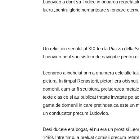
Ludovico a dorit sa-l ridice in onoarea regretat
lucru „pentru glorie nemuritoare si onoare etern
Un relief din secolul al XIX-lea la Piazza della 
Ludovico noul sau sistem de navigatie pentru ca
Leonardo a incheiat prin a enumera celelalte talent
pictura. In timpul Renasterii, pictorii era obisnuit
domenii, cum ar fi sculptura, prelucrarea metalel
texte clasice si au publicat tratate invatate pe 
gama de domenii in care pretindea ca este un ma
un conducator precum Ludovico.
Desi ducele era bogat, el nu era un prost si Leon
1489. Intre timp, a preluat comisii precum retab