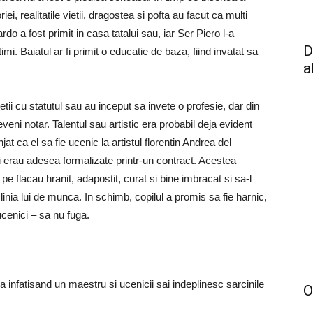
i, realitatile vietii, dragostea si pofta au facut ca multi
ardo a fost primit in casa tatalui sau, iar Ser Piero l-a
D
imi. Baiatul ar fi primit o educatie de baza, fiind invatat sa
a
tii cu statutul sau au inceput sa invete o profesie, dar din
deveni notar. Talentul sau artistic era probabil deja evident
t ca el sa fie ucenic la artistul florentin Andrea del
si erau adesea formalizate printr-un contract. Acestea
pe flacau hranit, adapostit, curat si bine imbracat si sa-l
 linia lui de munca. In schimb, copilul a promis sa fie harnic,
 ucenici – sa nu fuga.
 infatisand un maestru si ucenicii sai indeplinesc sarcinile
O