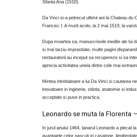
Sfanta Ana
(1510).
Da Vinci si-a petrecut ultimii ani la Chateau du 
Francisc I. A murit acolo, la 2 mai 1519, la varst
Dupa moartea sa, manuscrisele inedite ale lui da V
si mai tarziu imprastiate, multe pagini disparand
restauratorii au inceput sa recupereze si sa int
aprecia activitatea uneia dintre cele mai extrao
Mintea intrebatoare a lui Da Vinci si cautarea n
inovatoare in inginerie, stiinta, anatomie si ind
acceptate si puse in practica.
Leonardo se muta la Florenta – s
In jurul anului 1464, tanarul Leonardo a plecat la
avantajele celor nascuti in casatorie, ilegitimita