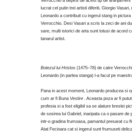
Verrocchio a depins de acest tip de aranjament 
lucrat cel putin trei artisti diferiti. Giorgio Vasar
Leonardo a contribuit cu ingerul stang in pictur
Verrocchio. Desi Vasari a scris la zeci de ani d
sare, multi istorici de arta sunt totusi de acord c
tanarul artist.
Botezul lui Hristos
(1475–78) de catre Verrocchio 
Leonardo (in partea stanga) l-a facut pe maestr
Pana in acest moment, Leonardo producea si opere
cum ar fi Buna
Vestire
. Aceasta poza ar fi putut
profesia si a fost eligibil sa se alature breslei p
de sosirea lui Gabriel, inaripata ca o pasare de
intr-o gradina frumoasa, pamantul presarat cu fl
Atat Fecioara cat si ingerul sunt frumuseti delic