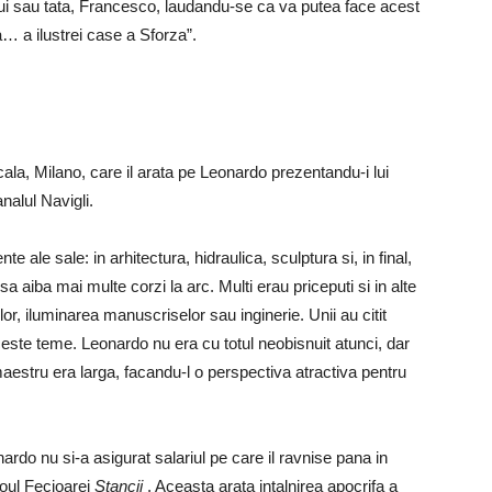
ului sau tata, Francesco, laudandu-se ca va putea face acest
a… a ilustrei case a Sforza”.
Scala, Milano, care il arata pe Leonardo prezentandu-i lui
nalul Navigli.
e ale sale: in arhitectura, hidraulica, sculptura si, in final,
 sa aiba mai multe corzi la arc. Multi erau priceputi si in alte
or, iluminarea manuscriselor sau inginerie. Unii au citit
aceste teme. Leonardo nu era cu totul neobisnuit atunci, dar
estru era larga, facandu-l o perspectiva atractiva pentru
ardo nu si-a asigurat salariul pe care il ravnise pana in
loul Fecioarei
Stancii
. Aceasta arata intalnirea apocrifa a