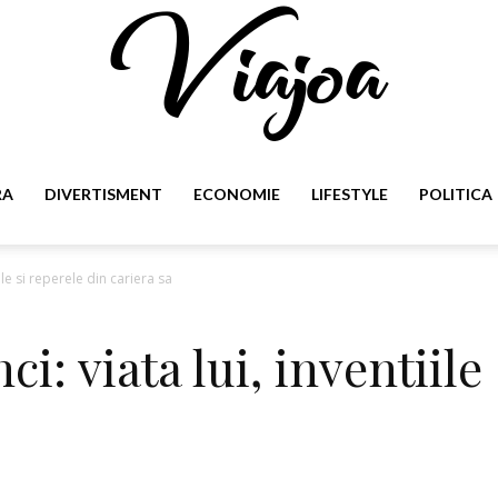
RA
DIVERTISMENT
ECONOMIE
LIFESTYLE
POLITICA
Viajoa
ile si reperele din cariera sa
i: viata lui, inventiile