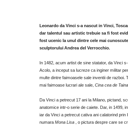
Leonardo da Vinci s-a nascut in Vinci, Toscana
dar talentul sau artistic trebuie sa fi fost evi
fost ucenic la unul dintre cele mai cunoscute a
sculptorului Andrea del Verrocchio.
In 1482, acum artist de sine statator, da Vinci s-
Acolo, a inceput sa lucreze ca inginer militar p
multe dintre faimoasele sale inventii de razboi. T
mai faimoase lucrari ale sale,
Cina cea de Tain
Da Vinci a petrecut 17 ani la Milano, pictand, sculp
anatomice intr-o serie de caiete. Dar, in 1499, i
iar da Vinci a petrecut cativa ani calatorind prin 
numara
Mona Lisa
, o pictura despre care se cr