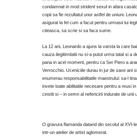
condamnat in mod strident sexul in afara casatorie
copii sa fie rezultatul unor astfel de uniuni. Leon
asigurat la fel cum a facut pentru urmasii lui legit
citeasca, sa scrie si sa faca sume.
La 12 ani, Leonardo a ajuns la varsta la care baie
cauza ilegitimitatii nu si-a putut urma tatal si a 
pana in acel moment, pentru ca Ser Piero a aranja
Verrocchio. Uceniciile durau in jur de sase ani 
enumerau responsabilitatile maestrului: sa-l tina 
invete toate abilitatile necesare pentru a reusi in
cinstit si – in semn al nefericirii indurate de unii
O gravura flamanda datand din secolul al XVI-lea
intr-un atelier de artist aglomerat.