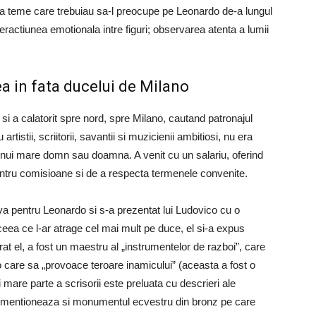
dea teme care trebuiau sa-l preocupe pe Leonardo de-a lungul
nteractiunea emotionala intre figuri; observarea atenta a lumii
a in fata ducelui de Milano
si a calatorit spre nord, spre Milano, cautand patronajul
tistii, scriitorii, savantii si muzicienii ambitiosi, nu era
 unui mare domn sau doamna. A venit cu un salariu, oferind
pentru comisioane si de a respecta termenele convenite.
va pentru Leonardo si s-a prezentat lui Ludovico cu o
ceea ce l-ar atrage cel mai mult pe duce, el si-a expus
larat el, a fost un maestru al „instrumentelor de razboi”, care
care sa „provoace teroare inamicului” (aceasta a fost o
mare parte a scrisorii este preluata cu descrieri ale
do mentioneaza si monumentul ecvestru din bronz pe care