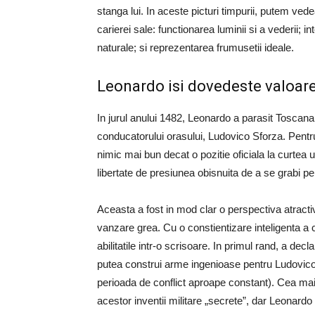
stanga lui. In aceste picturi timpurii, putem ve
carierei sale: functionarea luminii si a vederii; i
naturale; si reprezentarea frumusetii ideale.
Leonardo isi dovedeste valoare
In jurul anului 1482, Leonardo a parasit Toscana 
conducatorului orasului, Ludovico Sforza. Pentru ar
nimic mai bun decat o pozitie oficiala la curtea
libertate de presiunea obisnuita de a se grabi 
Aceasta a fost in mod clar o perspectiva atracti
vanzare grea. Cu o constientizare inteligenta a 
abilitatile intr-o scrisoare. In primul rand, a dec
putea construi arme ingenioase pentru Ludovico 
perioada de conflict aproape constant). Cea mai 
acestor inventii militare „secrete”, dar Leonar