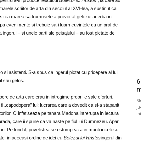
pentru a-si produce retabloul
Botezul lui Hristos
, la care au
i, marele scriitor de arta din secolul al XVI-lea, a sustinut ca
a si ca marea sa frumusete a provocat gelozie acerba in
upa evenimente si trebuie sa-i luam cuvintele cu un praf de
a ingerul – si unele parti ale peisajului – au fost pictate de
si asistenti. S-a spus ca ingerul pictat cu pricepere al lui
ul sau gelos.
6
m
 de arta care erau in intregime propriile sale eforturi,
Sl
 fi „capodopera” lui: lucrarea care a dovedit ca si-a stapanit
ju
ictorilor. O infatiseaza pe tanara Madona intrerupta in lectura
in
 prada, care ii spune ca va naste pe fiul lui Dumnezeu. Apar
ori. Pe fundal, privelistea se estompeaza in munti incetosi.
ate, in aceeasi ordine de idei cu
Botezul lui Hristos
ingerul din