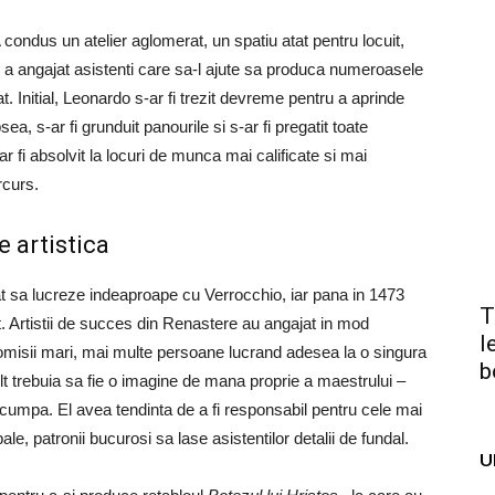
A condus un atelier aglomerat, un spatiu atat pentru locuit,
si a angajat asistenti care sa-l ajute sa produca numeroasele
. Initial, Leonardo s-ar fi trezit devreme pentru a aprinde
ea, s-ar fi grunduit panourile si s-ar fi pregatit toate
ar fi absolvit la locuri de munca mai calificate si mai
rcurs.
e artistica
at sa lucreze indeaproape cu Verrocchio, iar pana in 1473
T
it. Artistii de succes din Renastere au angajat in mod
l
e comisii mari, mai multe persoane lucrand adesea la o singura
b
lt trebuia sa fie o imagine de mana proprie a maestrului –
scumpa. El avea tendinta de a fi responsabil pentru cele mai
ipale, patronii bucurosi sa lase asistentilor detalii de fundal.
U