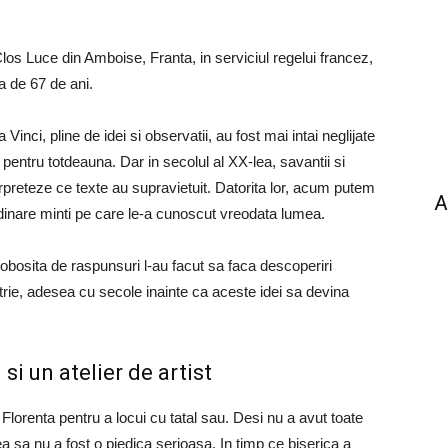
Clos Luce din Amboise, Franta, in serviciul regelui francez,
a de 67 de ani.
inci, pline de idei si observatii, au fost mai intai neglijate
 pentru totdeauna. Dar in secolul al XX-lea, savantii si
erpreteze ce texte au supravietuit. Datorita lor, acum putem
A
rdinare minti pe care le-a cunoscut vreodata lumea.
eobosita de raspunsuri l-au facut sa faca descoperiri
ustrie, adesea cu secole inainte ca aceste idei sa devina
i un atelier de artist
 Florenta pentru a locui cu tatal sau. Desi nu a avut toate
tea sa nu a fost o piedica serioasa. In timp ce biserica a