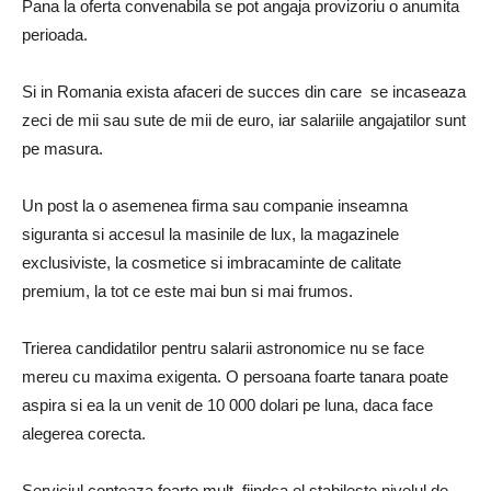
Pana la oferta convenabila se pot angaja provizoriu o anumita
perioada.
Si in Romania exista afaceri de succes din care se incaseaza
zeci de mii sau sute de mii de euro, iar salariile angajatilor sunt
pe masura.
Un post la o asemenea firma sau companie inseamna
siguranta si accesul la masinile de lux, la magazinele
exclusiviste, la cosmetice si imbracaminte de calitate
premium, la tot ce este mai bun si mai frumos.
Trierea candidatilor pentru salarii astronomice nu se face
mereu cu maxima exigenta. O persoana foarte tanara poate
aspira si ea la un venit de 10 000 dolari pe luna, daca face
alegerea corecta.
Serviciul conteaza foarte mult, fiindca el stabileste nivelul de