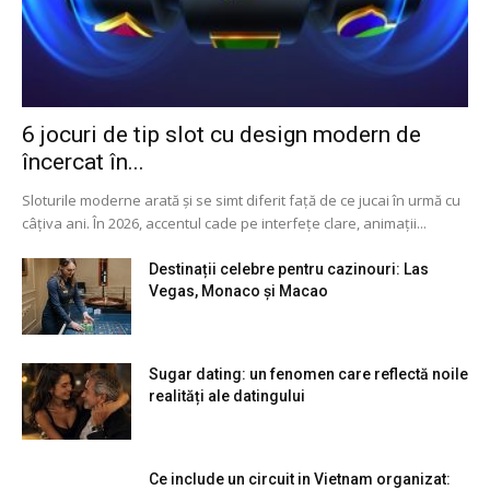
6 jocuri de tip slot cu design modern de
încercat în...
Sloturile moderne arată și se simt diferit față de ce jucai în urmă cu
câțiva ani. În 2026, accentul cade pe interfețe clare, animații...
Destinații celebre pentru cazinouri: Las
Vegas, Monaco și Macao
Sugar dating: un fenomen care reflectă noile
realități ale datingului
Ce include un circuit in Vietnam organizat: