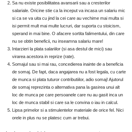
Sa nu existe posibilitatea avansarii sau a cresterilor
salariale. Oricine stie ca la inceput va incasa un salariu mic
si ca se va uita cu jind la cei care au vechime mai multa si
isi permit mult mai multe lucruri, dar suporta cu stoicism,
sperand in mai bine. O afacere sortita falimentului, din care
nu se obtin beneficii, nu inseamna salariu mare!
Intarzieri la plata salariilor (si asa destul de mici) sau
virarea acestora in reprize (rate).
Somajul sau si mai rau, concedierea inainte de a beneficia
de somaj. De fapt, daca angajarea nu a fost legala, cu carte
de munca si plata tuturor contributiilor, adio somaj! Ajutorul
de somaj reprezinta o alternativa pana la gasirea unui alt
loc de munca pe care persoanele care nu au gasit inca un
loc de munca stabil si care sa le convina o iau in calcul.
Lipsa primelor si a stimulentelor materiale de orice fel. Nici
orele in plus nu se platesc cum ar trebui.