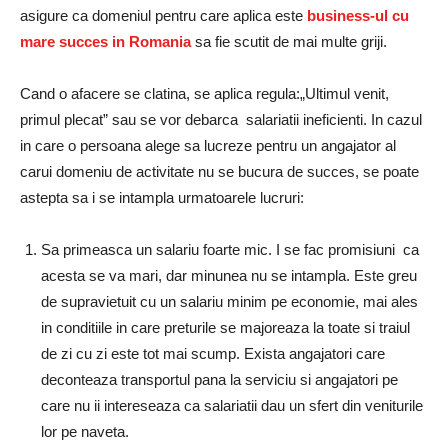
asigure ca domeniul pentru care aplica este
business-ul cu
mare succes in Romania
sa fie scutit de mai multe griji.
Cand o afacere se clatina, se aplica regula:„Ultimul venit,
primul plecat” sau se vor debarca salariatii ineficienti. In cazul
in care o persoana alege sa lucreze pentru un angajator al
carui domeniu de activitate nu se bucura de succes, se poate
astepta sa i se intampla urmatoarele lucruri:
Sa primeasca un salariu foarte mic. I se fac promisiuni ca
acesta se va mari, dar minunea nu se intampla. Este greu
de supravietuit cu un salariu minim pe economie, mai ales
in conditiile in care preturile se majoreaza la toate si traiul
de zi cu zi este tot mai scump. Exista angajatori care
deconteaza transportul pana la serviciu si angajatori pe
care nu ii intereseaza ca salariatii dau un sfert din veniturile
lor pe naveta.