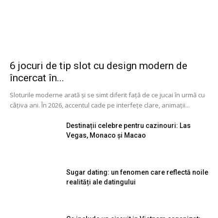
6 jocuri de tip slot cu design modern de
încercat în...
Sloturile moderne arată și se simt diferit față de ce jucai în urmă cu
câțiva ani. În 2026, accentul cade pe interfețe clare, animații...
Destinații celebre pentru cazinouri: Las
Vegas, Monaco și Macao
Sugar dating: un fenomen care reflectă noile
realități ale datingului