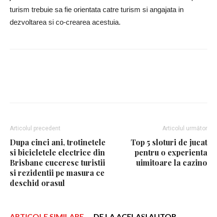
turism trebuie sa fie orientata catre turism si angajata in
dezvoltarea si co-crearea acestuia.
Facebook
Twitter
Google+
Articolul precedent
Articolul următor
Dupa cinci ani, trotinetele
Top 5 sloturi de jucat
si bicicletele electrice din
pentru o experienta
Brisbane cuceresc turistii
uimitoare la cazino
si rezidentii pe masura ce
deschid orasul
ARTICOLE SIMILARE
DE LA ACELAȘI AUTOR