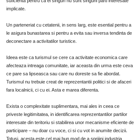
suficienta pentru ca ei singuri nu sunt singurii parti interesate
implicate.
Un parteneriat cu cetatenii, in sens larg, este esential pentru a
le asigura bunastarea si pentru a evita sau inversa tendinta de
deconectare a activitatilor turistice.
Ideea este ca turismul se cere ca activitate economica care
afecteaza intreaga comunitate, iar aceasta din urma este ceva
ce pare sa lipseasca sau care nu doreste sa fie abordat.
Turismul nu trebuie creat de reprezentantii politici si de afaceri
fara localnicii, ci cu ei. Asta e marea diferenta.
Exista o complexitate suplimentara, mai ales in ceea ce
priveste legitimitatea, in identificarea reprezentantilor partilor
interesate din teritoriu si stabilirea unor mecanisme eficiente de
participare – nu doar cu voce, ci si cu vot in anumite decizii.
Totusi, acesta este cel mai bun mod de a sprijini industria