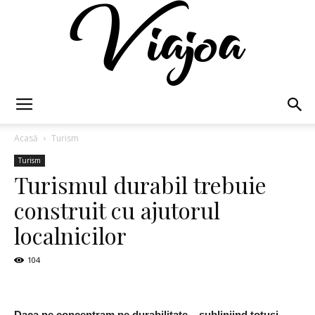
Viajoa
Acasă
Turism
Turism
Turismul durabil trebuie
construit cu ajutorul
localnicilor
104
Daca ne concentram pe durabilitate – subliniind totusi