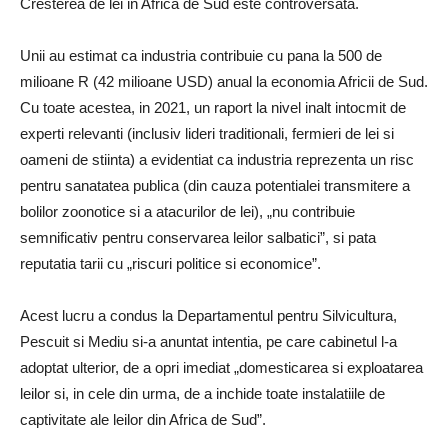
Cresterea de lei in Africa de Sud este controversata.
Unii au estimat ca industria contribuie cu pana la 500 de
milioane R (42 milioane USD) anual la economia Africii de Sud.
Cu toate acestea, in 2021, un raport la nivel inalt intocmit de
experti relevanti (inclusiv lideri traditionali, fermieri de lei si
oameni de stiinta) a evidentiat ca industria reprezenta un risc
pentru sanatatea publica (din cauza potentialei transmitere a
bolilor zoonotice si a atacurilor de lei), „nu contribuie
semnificativ pentru conservarea leilor salbatici”, si pata
reputatia tarii cu „riscuri politice si economice”.
Acest lucru a condus la Departamentul pentru Silvicultura,
Pescuit si Mediu si-a anuntat intentia, pe care cabinetul l-a
adoptat ulterior, de a opri imediat „domesticarea si exploatarea
leilor si, in cele din urma, de a inchide toate instalatiile de
captivitate ale leilor din Africa de Sud”.