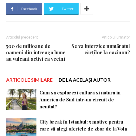
Facebook
Twitter
Articolul precedent
Articolul următor
500 de milioane de
Se va interzice număratul
oameni din intreaga lume
cărților la cazinou?
au vulcani activi ca vecini
ARTICOLE SIMILARE
DE LA ACELAȘI AUTOR
Cum sa explorezi cultura si natura in
America de Sud intr-un circuit de
neuitat?
City break în Istanbul: 5 motive pentru
care să alegi ofertele de zbor de la Vola