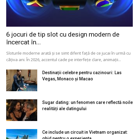
6 jocuri de tip slot cu design modern de
încercat în...
Sloturile moderne arată și se simt diferit față de ce jucai în urmă cu
câțiva ani. În 2026, accentul cade pe interfețe clare, animații...
Destinații celebre pentru cazinouri: Las
Vegas, Monaco și Macao
Sugar dating: un fenomen care reflectă noile
realități ale datingului
Ce include un circuit in Vietnam organizat:
ghid pentru o experienta...