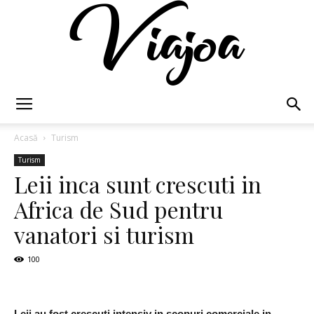
Viajoa
Acasă
Turism
Turism
Leii inca sunt crescuti in
Africa de Sud pentru
vanatori si turism
100
Leii au fost crescuti intensiv in scopuri comerciale in