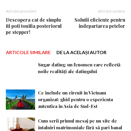
Articolul precedent
Articolul următor
Descopera cat de simplu
Solutii eficiente pentru
iti poti tonifia posteriorul
indepartarea petelor
pe stepper!
ARTICOLE SIMILARE
DE LA ACELAȘI AUTOR
Sugar dating: un fenomen care reflectă
noile realități ale datingului
Ce include un circuit in Vietnam
organizat: ghid pentru o experienta
autentica in Asia de Sud-Est
Cum scrii primul mesaj pe un site de
intalniri matrimoniale fără să pari banal