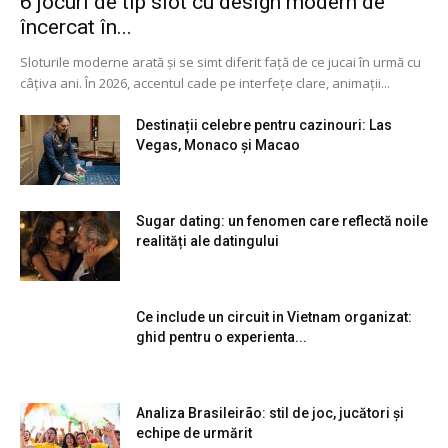
6 jocuri de tip slot cu design modern de
încercat în...
Sloturile moderne arată și se simt diferit față de ce jucai în urmă cu
câțiva ani. În 2026, accentul cade pe interfețe clare, animații...
Destinații celebre pentru cazinouri: Las
Vegas, Monaco și Macao
Sugar dating: un fenomen care reflectă noile
realități ale datingului
Ce include un circuit in Vietnam organizat:
ghid pentru o experienta...
Analiza Brasileirão: stil de joc, jucători și
echipe de urmărit