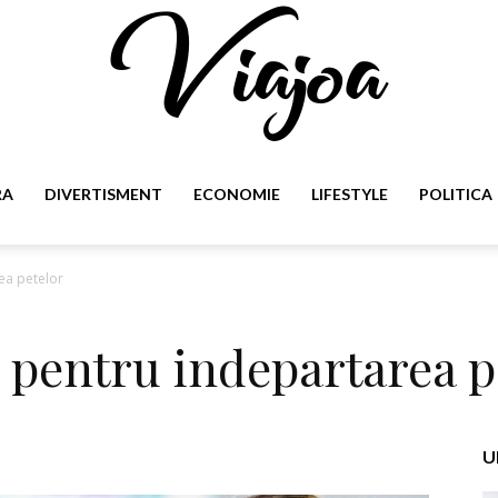
RA
DIVERTISMENT
ECONOMIE
LIFESTYLE
POLITICA
Viajoa
rea petelor
te pentru indepartarea p
U