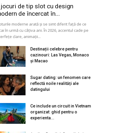
 jocuri de tip slot cu design
odern de încercat în...
oturile moderne arată și se simt diferit față de ce
cai în urmă cu câțiva ani. În 2026, accentul cade pe
terfețe clare, animații...
Destinații celebre pentru
cazinouri: Las Vegas, Monaco
și Macao
Sugar dating: un fenomen care
reflectă noile realități ale
datingului
Ce include un circuit in Vietnam
organizat: ghid pentru o
experienta...