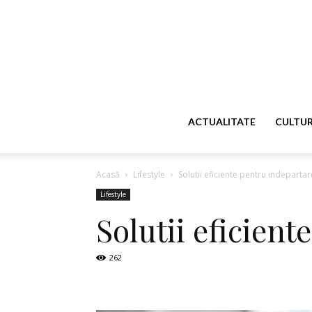
ACTUALITATE
CULTU
Acasă
Lifestyle
Solutii eficiente pentru indeparta
Lifestyle
Solutii eficien
262