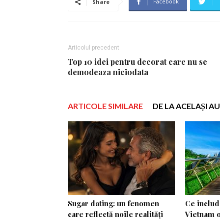
Facebook
Share
Articolul precedent
Top 10 idei pentru decorat care nu se
demodeaza niciodata
ARTICOLE SIMILARE
DE LA ACELAȘI A
Sugar dating: un fenomen
Ce include
care reflectă noile realități
Vietnam o