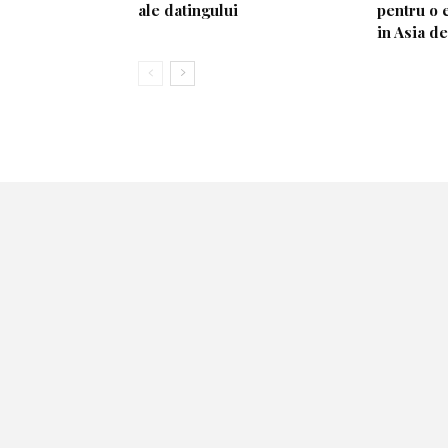
ale datingului
pentru o 
in Asia d