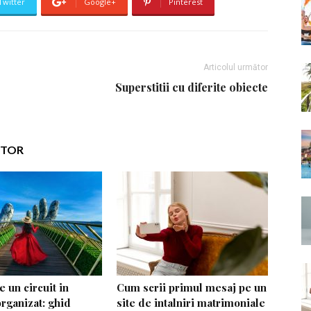
Twitter
Google+
Pinterest
Articolul următor
Superstitii cu diferite obiecte
UTOR
 un circuit in
Cum scrii primul mesaj pe un
rganizat: ghid
site de intalniri matrimoniale