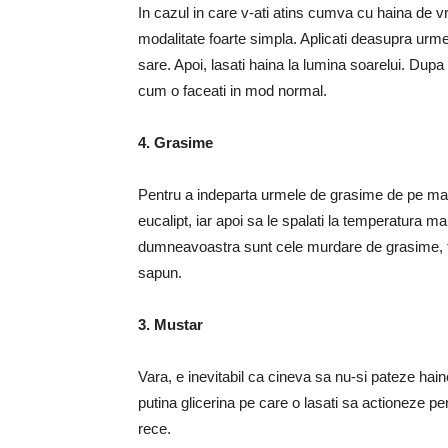
In cazul in care v-ati atins cumva cu haina de vr
modalitate foarte simpla. Aplicati deasupra urme
sare. Apoi, lasati haina la lumina soarelui. Dupa
cum o faceati in mod normal.
4. Grasime
Pentru a indeparta urmele de grasime de pe mater
eucalipt, iar apoi sa le spalati la temperatura 
dumneavoastra sunt cele murdare de grasime, frec
sapun.
3. Mustar
Vara, e inevitabil ca cineva sa nu-si pateze hai
putina glicerina pe care o lasati sa actioneze p
rece.