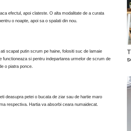
i faca efectul, apoi clateste. O alta modalitate de a curata
pentru o noapte, apoi sa o spalati din nou.
T
 ati scapat putin scrum pe haine, folositi suc de lamaie
s
ie functioneaza si pentru indepartarea urmelor de scrum de
 de o piatra ponce.
eti deasupra petei o bucata de ziar sau de hartie maro
 urma respectiva. Hartia va absorbi ceara numaidecat.