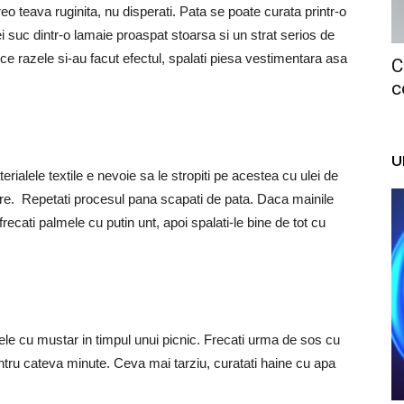
eo teava ruginita, nu disperati. Pata se poate curata printr-o
i suc dintr-o lamaie proaspat stoarsa si un strat serios de
 ce razele si-au facut efectul, spalati piesa vestimentara asa
C
c
U
ialele textile e nevoie sa le stropiti pe acestea cu ulei de
mare. Repetati procesul pana scapati de pata. Daca mainile
ati palmele cu putin unt, apoi spalati-le bine de tot cu
nele cu mustar in timpul unui picnic. Frecati urma de sos cu
entru cateva minute. Ceva mai tarziu, curatati haine cu apa