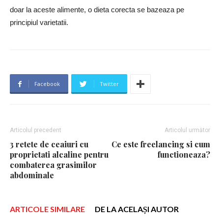
doar la aceste alimente, o dieta corecta se bazeaza pe
principiul varietatii.
Facebook
Twitter
Articolul precedent
Articolul următor
3 retete de ceaiuri cu
Ce este freelancing si cum
proprietati alcaline pentru
functioneaza?
combaterea grasimilor
abdominale
ARTICOLE SIMILARE
DE LA ACELAȘI AUTOR