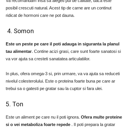
Va recomandam insa sa alegeti pui de calitate, daca este
posibil crescuti natural.
Acest tip de carne are un continut
ridicat de hormoni care ne pot dauna.
4. Somon
Este un peste pe care il poti adauga in siguranta la planul
tau alimentar
.
Contine acizi grasi, care sunt foarte sanatosi si
va vor ajuta sa cresteti sanatatea articulatiilor.
In plus, ofera omega-3 si, prin urmare, va va ajuta sa reduceti
nivelul colesterolului.
Este o proteina foarte buna pe care ar
trebui sa o gatesti pe gratar sau la cuptor si fara ulei.
5. Ton
Este un aliment pe care nu il poti ignora.
Ofera multe proteine
​​si o vei metaboliza foarte repede
.
Il poti prepara la gratar