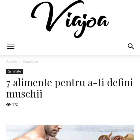
Viajoa
Acasă
Sanatate
Sanatate
7 alimente pentru a-ti defini
muschii
172