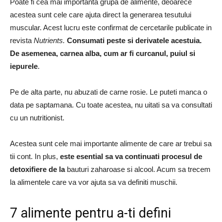
Poate fi cea mai importanta grupa de alimente, deoarece
acestea sunt cele care ajuta direct la generarea tesutului
muscular.
Acest lucru este confirmat de cercetarile publicate in
revista
Nutrients
.
Consumati peste si derivatele acestuia.
De asemenea, carnea alba, cum ar fi curcanul, puiul si
iepurele
.
Pe de alta parte, nu abuzati de carne rosie.
Le puteti manca o
data pe saptamana.
Cu toate acestea, nu uitati sa va consultati
cu un nutritionist.
Acestea sunt cele mai importante alimente de care ar trebui sa
tii cont.
In plus,
este esential sa va continuati procesul de
detoxifiere de la
bauturi zaharoase si alcool.
Acum sa trecem
la alimentele care va vor ajuta sa va definiti muschii.
7 alimente pentru a-ti defini