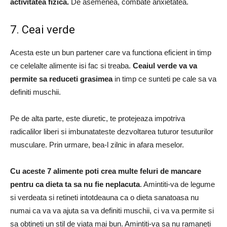
activitatea fizica.
De asemenea, combate anxietatea.
7. Ceai verde
Acesta este un bun partener care va functiona eficient in timp
ce celelalte alimente isi fac si treaba.
Ceaiul verde va va
permite sa reduceti grasimea
in timp ce sunteti pe cale sa va
definiti muschii.
Pe de alta parte, este diuretic, te protejeaza impotriva
radicalilor liberi si imbunatateste dezvoltarea tuturor tesuturilor
musculare.
Prin urmare, bea-l zilnic in afara meselor.
Cu aceste 7 alimente poti crea multe feluri de mancare
pentru ca dieta ta sa nu fie neplacuta
.
Amintiti-va de legume
si verdeata si retineti intotdeauna ca o dieta sanatoasa nu
numai ca va va ajuta sa va definiti muschii, ci va va permite si
sa obtineti un stil de viata mai bun.
Amintiti-va sa nu ramaneti