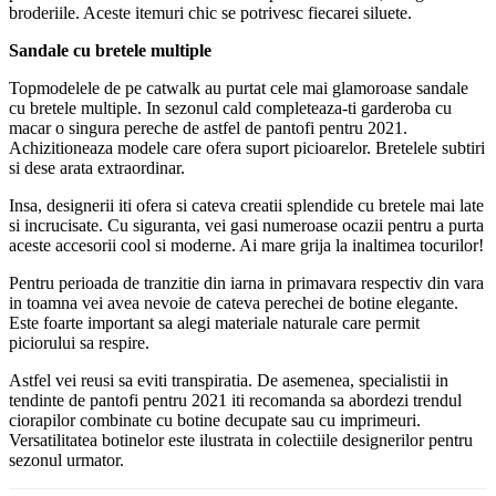
broderiile. Aceste itemuri chic se potrivesc fiecarei siluete.
Sandale cu bretele multiple
Topmodelele de pe catwalk au purtat cele mai glamoroase sandale
cu bretele multiple. In sezonul cald completeaza-ti garderoba cu
macar o singura pereche de astfel de pantofi pentru 2021.
Achizitioneaza modele care ofera suport picioarelor. Bretelele subtiri
si dese arata extraordinar.
Insa, designerii iti ofera si cateva creatii splendide cu bretele mai late
si incrucisate. Cu siguranta, vei gasi numeroase ocazii pentru a purta
aceste accesorii cool si moderne. Ai mare grija la inaltimea tocurilor!
Pentru perioada de tranzitie din iarna in primavara respectiv din vara
in toamna vei avea nevoie de cateva perechei de botine elegante.
Este foarte important sa alegi materiale naturale care permit
piciorului sa respire.
Astfel vei reusi sa eviti transpiratia. De asemenea, specialistii in
tendinte de pantofi pentru 2021 iti recomanda sa abordezi trendul
ciorapilor combinate cu botine decupate sau cu imprimeuri.
Versatilitatea botinelor este ilustrata in colectiile designerilor pentru
sezonul urmator.