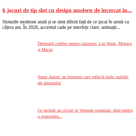
6 jocuri de tip slot cu design modern de încercat în...
Sloturile moderne arată și se simt diferit față de ce jucai în urmă cu
câțiva ani. În 2026, accentul cade pe interfețe clare, animații...
Destinații celebre pentru cazinouri: Las Vegas, Monaco
și Macao
Sugar dating: un fenomen care reflectă noile realități
ale datingului
Ce include un circuit in Vietnam organizat: ghid pentru
o experienta...