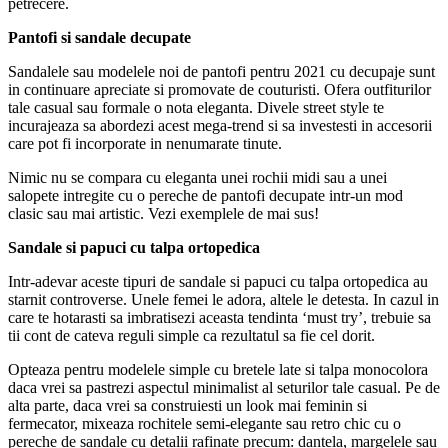
petrecere.
Pantofi si sandale decupate
Sandalele sau modelele noi de pantofi pentru 2021 cu decupaje sunt
in continuare apreciate si promovate de couturisti. Ofera outfiturilor
tale casual sau formale o nota eleganta. Divele street style te
incurajeaza sa abordezi acest mega-trend si sa investesti in accesorii
care pot fi incorporate in nenumarate tinute.
Nimic nu se compara cu eleganta unei rochii midi sau a unei
salopete intregite cu o pereche de pantofi decupate intr-un mod
clasic sau mai artistic. Vezi exemplele de mai sus!
Sandale si papuci cu talpa ortopedica
Intr-adevar aceste tipuri de sandale si papuci cu talpa ortopedica au
starnit controverse. Unele femei le adora, altele le detesta. In cazul in
care te hotarasti sa imbratisezi aceasta tendinta ‘must try’, trebuie sa
tii cont de cateva reguli simple ca rezultatul sa fie cel dorit.
Opteaza pentru modelele simple cu bretele late si talpa monocolora
daca vrei sa pastrezi aspectul minimalist al seturilor tale casual. Pe de
alta parte, daca vrei sa construiesti un look mai feminin si
fermecator, mixeaza rochitele semi-elegante sau retro chic cu o
pereche de sandale cu detalii rafinate precum: dantela, margelele sau