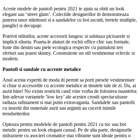
Aceste modele de pantofi pentru 2021 te ajuta sa obtii un look
elegant sau ‘street glam’. Colectiile designerilor iti demonstreaza
puterea unor stilettouri si a sandalelor cu bot ascutit, bretele multiple,
panglici si decupaje.
Potrivit stilistilor, aceste accesorii lungesc si subtiaza picioarele si
implicit silueta. Poarta-le alaturi de rochii office chic sau formale,
fuste din denim sau piele ecologica respectiv cu pantaloni trei
sferturi sau jeansi skinny. Construieste un stil vestimentar eclectic si
modern.
Pantofi si sandale cu accente metalice
Anul acesta expertii de moda iti permit sa porti piesele vestimentare
si chiar si accesoriile cu accente metalice in tinutele tale de zi. Da, ai
auzit bine! Nu exista restrictii cand vine vorba de folosirea nuantelor.
Intr-adevar variantele ‘low key’ ale acestor creatii spectaculoase
radiaza rafinament si mai putin extravaganta. Sandalele sau pantofii
cu insertii din materiale aurii sau argintii au cucerit inimile
trendsetterilor.
Opteaza pentru modelele de pantofi pentru 2021 cu toc sau bot
metalic pentru un look elegant casual. Pe de alta parte, designurile
indraznete cu asocieri cromatice mai vibrante sunt ideale pentru o