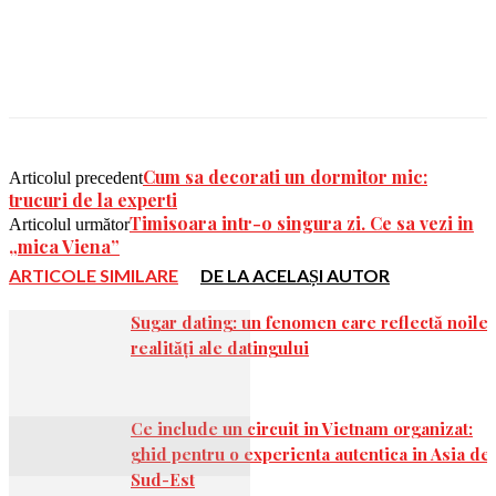
Facebook
Twitter
Google+
Pinterest
Cum sa decorati un dormitor mic:
Articolul precedent
trucuri de la experti
Timisoara intr-o singura zi. Ce sa vezi in
Articolul următor
„mica Viena”
ARTICOLE SIMILARE
DE LA ACELAȘI AUTOR
Sugar dating: un fenomen care reflectă noile
realități ale datingului
Ce include un circuit in Vietnam organizat:
ghid pentru o experienta autentica in Asia de
Sud-Est