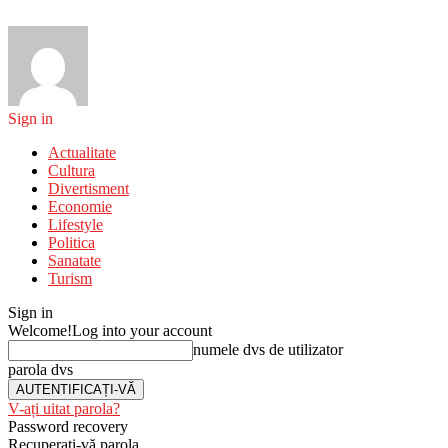
Sign in
Actualitate
Cultura
Divertisment
Economie
Lifestyle
Politica
Sanatate
Turism
Sign in
Welcome!
Log into your account
numele dvs de utilizator
parola dvs
V-ați uitat parola?
Password recovery
Recuperați-vă parola