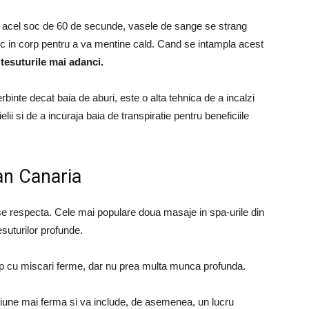
 acel soc de 60 de secunde, vasele de sange se strang
nc in corp pentru a va mentine cald.
Cand se intampla acest
tesuturile mai adanci.
binte decat baia de aburi, este o alta tehnica de a incalzi
lii si de a incuraja baia de transpiratie pentru beneficiile
an Canaria
 se respecta.
Cele mai populare doua masaje in spa-urile din
suturilor profunde.
rp cu miscari ferme, dar nu prea multa munca profunda.
siune mai ferma si va include, de asemenea, un lucru