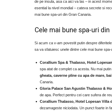
de pe insula, asa ca aici va las – in acest mom
esential la nivel mondial – cateva secrete si re
mai bune spa-uri din Gran Canaria.
Cele mai bune spa-uri din
Si acum ca v-am povestit putin despre diferitele 
sa va sfatuiesc unele dintre cele mai bune spa-
Corallium Spa & Thalasso, Hotel Lopesa
spa atat de complet ca acesta.
Nu mai putin
gheata, caverne pline cu apa de mare, bai 
Canaria.
Gloria Palace San Agustin Thalasso & Hot
de apa.
Perfect pentru cei care sufera de reum
Corallium Thalasso, Hotel Lopesan Villa 
dezamageste niciodata.
Un punct foarte in f