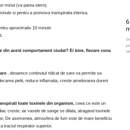
un minut (va parea etern).
 minute si pentru a promova transpiratia intensa.
6
pentru aproximativ 10 minute
m
t.
Sl
ju
tine din acest comportament ciudat?
Ei bine, fiecare zona
in
xare
, deoarece continutul ridicat de sare va permite sa
decarea pielii, reduce inflamatia, creste ameliorarea durerii
ranspirati toate toxinele din organism,
ceea ce este un
rdiac creste, iar vasele de sange se dilata, atragand toxinele
ate.
De asemenea, atmosfera de fum este de mare beneficiu
a tractul respirator superior.