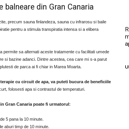
ile balneare din Gran Canaria
lzite, precum sauna finlandeza, sauna cu infrarosu si baile
R
ratie pentru a stimula transpiratia intensa si a elibera
m
a
a permite sa alternati aceste tratamente cu facilitati umede
re si bazine adanci.
Dintre acestea, cea care mi s-a parut
U
 plutesti de parca ai fi chiar in Marea Moarta.
 terapie cu circuit de apa, va puteti bucura de beneficiile
urt, folosesti apa si contrastul de temperaturi.
din Gran Canaria poate fi urmatorul:
 de 5 pana la 10 minute.
 de aburi timp de 10 minute.