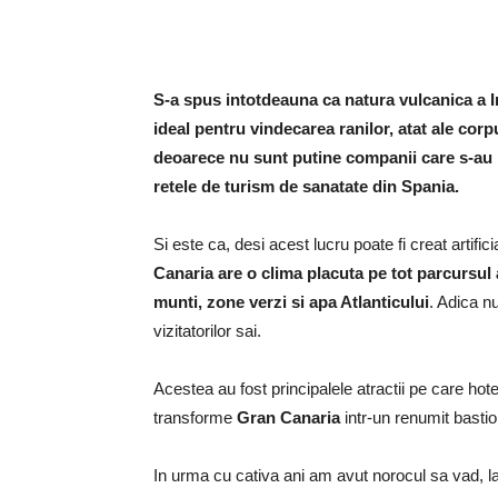
S-a spus intotdeauna ca
natura vulcanica a 
ideal pentru vindecarea ranilor, atat ale corpul
deoarece nu sunt putine companii care s-au 
retele de turism de sanatate din Spania.
Si este ca, desi acest lucru poate fi creat artific
Canaria
are o clima placuta pe tot parcursul
munti, zone verzi si apa Atlanticului
.
Adica nu
vizitatorilor sai.
Acestea au fost principalele atractii pe care hote
transforme
Gran Canaria
intr-un renumit basti
In urma cu cativa ani am avut norocul sa vad, la p