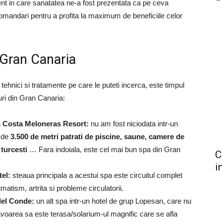
ent in care sanatatea ne-a fost prezentata ca pe ceva
comandari pentru a profita la maximum de beneficiile celor
 Gran Canaria
tehnici si tratamente pe care le puteti incerca, este timpul
uri din Gran Canaria:
n Costa Meloneras Resort:
nu am fost niciodata intr-un
 de
3.500 de metri patrati de piscine, saune, camere de
turcesti
… Fara indoiala, este cel mai bun spa din Gran
C
i
el:
steaua principala a acestui spa este circuitul complet
atism, artrita si probleme circulatorii.
del Conde:
un alt spa intr-un hotel de grup Lopesan, care nu
avoarea sa este terasa/solarium-ul magnific care se afla