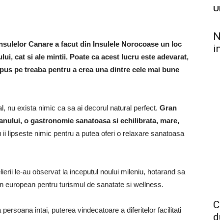
U
N
Insulelor Canare a facut din Insulele Norocoase un loc
i
ui, cat si ale mintii
.
Poate ca acest lucru este adevarat,
pus pe treaba pentru a crea
una dintre cele mai bune
ial, nu exista nimic ca sa ai decorul natural perfect.
Gran
 anului, o gastronomie sanatoasa si echilibrata, mare,
 ii lipseste nimic pentru a putea oferi o relaxare sanatoasa
lierii le-au observat la inceputul noului mileniu, hotarand sa
on european pentru turismul de sanatate si wellness.
C
ersoana intai, puterea vindecatoare a diferitelor facilitati
d