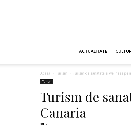
ACTUALITATE
CULTU
Acasă
Turism
Turism de sanatate si wellness pe 
Turism
Turism de sanat
Canaria
205