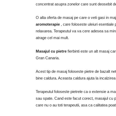
concentrat asupra zonelor care sunt deosebit de
O alta oferta de masaj pe care o veti gasi in m
aromoterapie
, care foloseste uleiuri esentiale p
relaxarea.
Terapeutul va va cere adesea sa mirosi
atrage cel mai mult.
Masajul cu pietre
fierbinti
este un alt masaj car
Gran Canaria.
Acest tip de masaj foloseste pietre de bazalt nete
bine caldura.
Aceasta caldura ajuta la incalzirea
Terapeutul foloseste pietrele ca o extensie a ma
sau spate.
Cand este facut corect, masajul cu pie
care nu o au toti terapeutii, asa ca calitatea poat