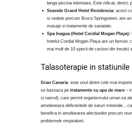
langa piscina interioara.
Este ridicat, direct,
Seaside Grand Hotel Residencia:
acest col
si vedete precum Bruce Springsteen, are un 
masaje si tratamente de sanatate.
Spa Inagua (Hotel Cordial Mogan Playa):
hotelul Cordial Mogan Playa are un farmec c
mai mult de 10 specii de cactusi din insule) s
Talasoterapie in statiunil
Gran Canaria
este unul dintre cele mai impor
se bazeaza pe
tratamente cu apa de mare
– i
si namol), care permit organismului uman sa ab
amelioreaza deficientele de saruri minerale. , c
benefica in ameliorarea afectiunilor precum reu
problemele respiratorii.