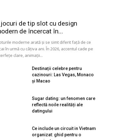
 jocuri de tip slot cu design
odern de încercat în...
oturile moderne arată și se simt diferit față de ce
cai în urmă cu câțiva ani. În 2026, accentul cade pe
terfețe clare, animații...
Destinații celebre pentru
cazinouri: Las Vegas, Monaco
și Macao
Sugar dating: un fenomen care
reflectă noile realități ale
datingului
Ce include un circuit in Vietnam
organizat: ghid pentru o