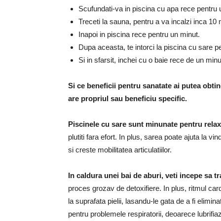
Scufundati-va in piscina cu apa rece pentru 
Treceti la sauna, pentru a va incalzi inca 10
Inapoi in piscina rece pentru un minut.
Dupa aceasta, te intorci la piscina cu sare 
Si in sfarsit, inchei cu o baie rece de un minu
Si ce beneficii pentru sanatate ai putea ob
are propriul sau beneficiu specific.
Piscinele cu sare sunt minunate pentru rela
plutiti fara efort.
In plus, sarea poate ajuta la vin
si creste mobilitatea articulatiilor.
In caldura unei bai de aburi, veti incepe sa t
proces grozav de detoxifiere.
In plus, ritmul ca
la suprafata pielii, lasandu-le gata de a fi elimin
pentru problemele respiratorii, deoarece lubrifiaz