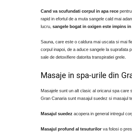
Cand va scufundati corpul in apa rece
pentru
rapid in efortul de a muta sangele cald mai ada
lucru,
sangele bogat in oxigen este impins in 
Sauna, care este o caldura mai uscata si mai fier
corpul inapoi, de a aduce sangele la suprafata pie
sale de detoxifiere datorita transpiratiei grele.
Masaje in spa-urile din Gr
Masajele sunt un alt clasic al oricarui spa care
Gran Canaria sunt masajul suedez si masajul te
Masajul suedez
acopera in general intregul co
Masajul profund al tesuturilor
va folosi o pre