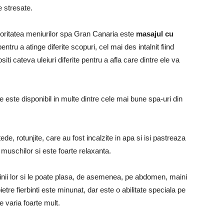
 stresate.
ajoritatea meniurilor spa Gran Canaria este
masajul cu
entru a atinge diferite scopuri, cel mai des intalnit fiind
ti cateva uleiuri diferite pentru a afla care dintre ele va
e este disponibil in multe dintre cele mai bune spa-uri din
de, rotunjite, care au fost incalzite in apa si isi pastreaza
 muschilor si este foarte relaxanta.
inii lor si le poate plasa, de asemenea, pe abdomen, maini
tre fierbinti este minunat, dar este o abilitate speciala pe
e varia foarte mult.