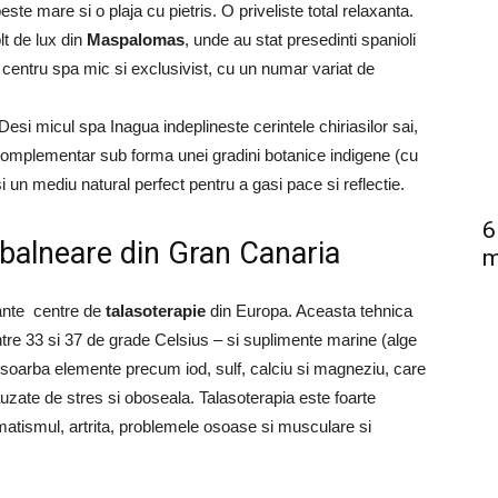
 peste mare si o plaja cu pietris.
O priveliste total relaxanta.
t de lux din
Maspalomas
, unde au stat presedinti spanioli
centru spa mic si exclusivist, cu un numar variat de
Desi micul spa Inagua indeplineste cerintele chiriasilor sai,
omplementar sub forma unei gradini botanice indigene (cu
i un mediu natural perfect pentru a gasi pace si reflectie.
6
e balneare din Gran Canaria
m
tante centre de
talasoterapie
din Europa.
Aceasta tehnica
ntre 33 si 37 de grade Celsius – si suplimente marine (alge
soarba elemente precum iod, sulf, calciu si magneziu, care
auzate de stres si oboseala.
Talasoterapia este foarte
matismul, artrita, problemele osoase si musculare si