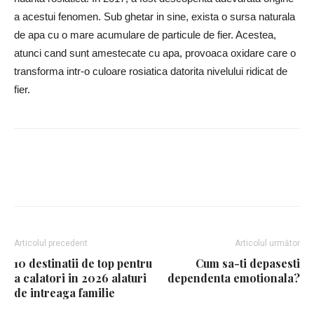
a acestui fenomen. Sub ghetar in sine, exista o sursa naturala
de apa cu o mare acumulare de particule de fier. Acestea,
atunci cand sunt amestecate cu apa, provoaca oxidare care o
transforma intr-o culoare rosiatica datorita nivelului ridicat de
fier.
Facebook
Twitter
Google+
Pin
Articolul precedent
Articolul următor
10 destinatii de top pentru
Cum sa-ti depasesti
a calatori in 2026 alaturi
dependenta emotionala?
de intreaga familie