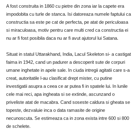
A fost construita in 1860 cu pietre din zona iar la capete era
impodobita cu turle de stanca. Isi datoreaza numele faptului ca
constructia sa este pe cat de perfecta, pe atat de periculoasa
si miraculoasa, motiv pentru care multi cred ca constructia ei
nu ar fi fost posibila daca nu ar fi avut ajutorul lui Satana.
Situat in statul Uttarakhand, India, Lacul Skeleton si- a castigat
faima in 1942, cand un padurer a descoperit sute de corpuri
umane inghetate in apele sale. In ciuda intregii agitatii care s-a
creat, autoritatile l-au clasificat drept mister, cu putine
investigatii asupra a ceea ce ar putea fi in spatele lui. In lunile
cele mai reci, apa ingheata si se extinde, ascunzand o
priveliste atat de macabra. Cand soseste caldura si gheata se
topeste, dezvaluie inca o data ramasite de origine
necunoscuta. Se estimeaza ca in zona exista intre 600 si 800
de schelete.