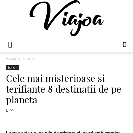
Viajoa
Acasă
Turism
Turism
Cele mai misterioase si
terifiante 8 destinatii de pe
planeta
53
Lumea este un loc plin de mistere si locuri emblematice