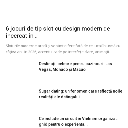
6 jocuri de tip slot cu design modern de
încercat în...
Sloturile moderne arată și se simt diferit față de ce jucai în urmă cu
câțiva ani. În 2026, accentul cade pe interfețe clare, animații...
Destinații celebre pentru cazinouri: Las
Vegas, Monaco și Macao
Sugar dating: un fenomen care reflectă noile
realități ale datingului
Ce include un circuit in Vietnam organizat:
ghid pentru o experienta...