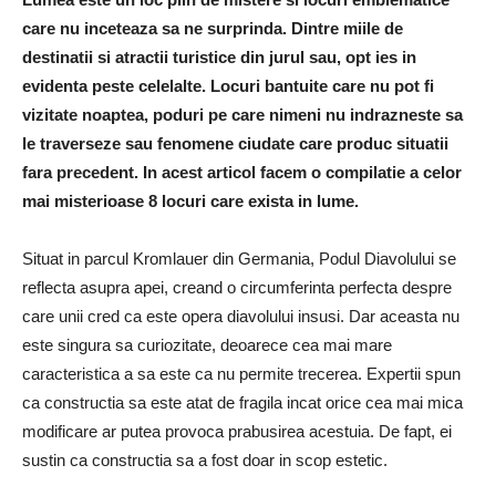
care nu inceteaza sa ne surprinda. Dintre miile de
destinatii si atractii turistice din jurul sau, opt ies in
evidenta peste celelalte. Locuri bantuite care nu pot fi
vizitate noaptea, poduri pe care nimeni nu indrazneste sa
le traverseze sau fenomene ciudate care produc situatii
fara precedent. In acest articol facem o compilatie a celor
mai misterioase 8 locuri care exista in lume.
Situat in parcul Kromlauer din Germania, Podul Diavolului se
reflecta asupra apei, creand o circumferinta perfecta despre
care unii cred ca este opera diavolului insusi. Dar aceasta nu
este singura sa curiozitate, deoarece cea mai mare
caracteristica a sa este ca nu permite trecerea. Expertii spun
ca constructia sa este atat de fragila incat orice cea mai mica
modificare ar putea provoca prabusirea acestuia. De fapt, ei
sustin ca constructia sa a fost doar in scop estetic.