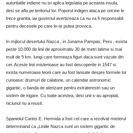
autoritatile indiene nu isi aplica legislatia pe aceasta insula,
desi se afla pe teritoriul lor. Poporul indigen ataca pe oricine le
trece granita, iar guvernul avertizeaza ca nu va fi responsabil
pentru decesele pe care le-ar putea provoca.
In mijlocul desertului Nazca , in Junama Pampas, Peru , exista
peste 10.000 de linii de aproximativ 30 de metri latime si mai
mult de 9 km. lungi care formeaza figuri daca sunt vazute din
cer. Aceste linii misterioase au fost descoperite in 1547 si
exista numeroase teorii care au fost lansate despre formele lor
curioase: drumuri de calatorie, un calendar astronomic
gigantic, o banda de aterizare pentru extraterestri sau un
sistem de irigare. Cu toate acestea, desi unii s-au apropiat,
niciunul nu a reusit.
Spaniolul Carlos E. Hermida a fost cel care a rezolvat misterul
determinand ca „Liniile Nazca sunt un sistem gigantic de