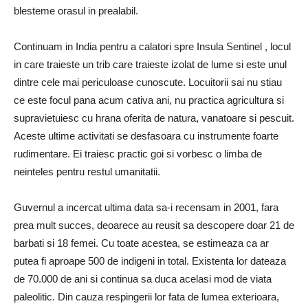
blesteme orasul in prealabil.
Continuam in India pentru a calatori spre Insula Sentinel , locul
in care traieste un trib care traieste izolat de lume si este unul
dintre cele mai periculoase cunoscute. Locuitorii sai nu stiau
ce este focul pana acum cativa ani, nu practica agricultura si
supravietuiesc cu hrana oferita de natura, vanatoare si pescuit.
Aceste ultime activitati se desfasoara cu instrumente foarte
rudimentare. Ei traiesc practic goi si vorbesc o limba de
neinteles pentru restul umanitatii.
Guvernul a incercat ultima data sa-i recensam in 2001, fara
prea mult succes, deoarece au reusit sa descopere doar 21 de
barbati si 18 femei. Cu toate acestea, se estimeaza ca ar
putea fi aproape 500 de indigeni in total. Existenta lor dateaza
de 70.000 de ani si continua sa duca acelasi mod de viata
paleolitic. Din cauza respingerii lor fata de lumea exterioara,