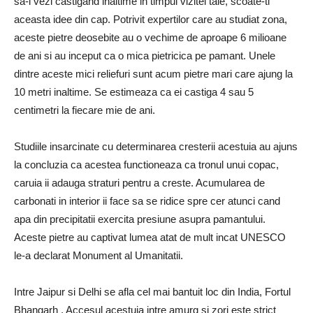
sa-i vezi castigand inaltime in timpul vizitei tale, scoate-ti
aceasta idee din cap. Potrivit expertilor care au studiat zona,
aceste pietre deosebite au o vechime de aproape 6 milioane
de ani si au inceput ca o mica pietricica pe pamant. Unele
dintre aceste mici reliefuri sunt acum pietre mari care ajung la
10 metri inaltime. Se estimeaza ca ei castiga 4 sau 5
centimetri la fiecare mie de ani.
Studiile insarcinate cu determinarea cresterii acestuia au ajuns
la concluzia ca acestea functioneaza ca tronul unui copac,
caruia ii adauga straturi pentru a creste. Acumularea de
carbonati in interior ii face sa se ridice spre cer atunci cand
apa din precipitatii exercita presiune asupra pamantului.
Aceste pietre au captivat lumea atat de mult incat UNESCO
le-a declarat Monument al Umanitatii.
Intre Jaipur si Delhi se afla cel mai bantuit loc din India, Fortul
Bhangarh . Accesul acestuia intre amurg si zori este strict