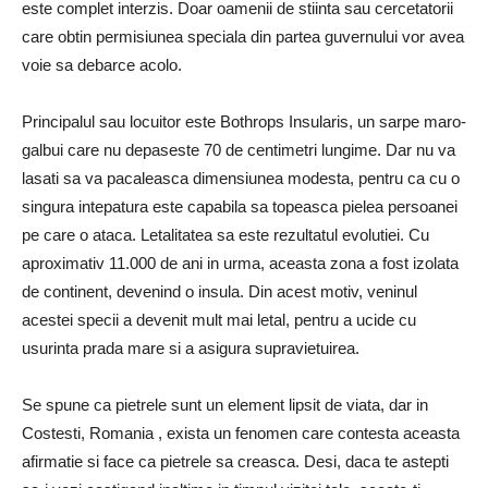
este complet interzis. Doar oamenii de stiinta sau cercetatorii
care obtin permisiunea speciala din partea guvernului vor avea
voie sa debarce acolo.
Principalul sau locuitor este Bothrops Insularis, un sarpe maro-
galbui care nu depaseste 70 de centimetri lungime. Dar nu va
lasati sa va pacaleasca dimensiunea modesta, pentru ca cu o
singura intepatura este capabila sa topeasca pielea persoanei
pe care o ataca. Letalitatea sa este rezultatul evolutiei. Cu
aproximativ 11.000 de ani in urma, aceasta zona a fost izolata
de continent, devenind o insula. Din acest motiv, veninul
acestei specii a devenit mult mai letal, pentru a ucide cu
usurinta prada mare si a asigura supravietuirea.
Se spune ca pietrele sunt un element lipsit de viata, dar in
Costesti, Romania , exista un fenomen care contesta aceasta
afirmatie si face ca pietrele sa creasca. Desi, daca te astepti