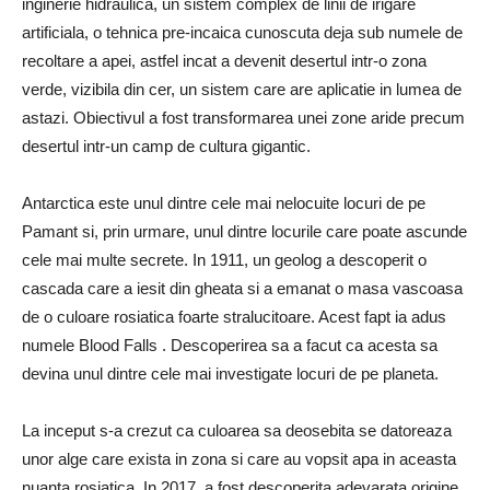
inginerie hidraulica, un sistem complex de linii de irigare
artificiala, o tehnica pre-incaica cunoscuta deja sub numele de
recoltare a apei, astfel incat a devenit desertul intr-o zona
verde, vizibila din cer, un sistem care are aplicatie in lumea de
astazi. Obiectivul a fost transformarea unei zone aride precum
desertul intr-un camp de cultura gigantic.
Antarctica este unul dintre cele mai nelocuite locuri de pe
Pamant si, prin urmare, unul dintre locurile care poate ascunde
cele mai multe secrete. In 1911, un geolog a descoperit o
cascada care a iesit din gheata si a emanat o masa vascoasa
de o culoare rosiatica foarte stralucitoare. Acest fapt ia adus
numele Blood Falls . Descoperirea sa a facut ca acesta sa
devina unul dintre cele mai investigate locuri de pe planeta.
La inceput s-a crezut ca culoarea sa deosebita se datoreaza
unor alge care exista in zona si care au vopsit apa in aceasta
nuanta rosiatica. In 2017, a fost descoperita adevarata origine