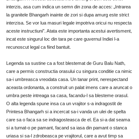
interzis, asa cum indica un semn din zona de acces: „Intrarea
la granitele Bhangarh inainte de zori si dupa amurg este strict
interzisa. Se vor lua masuri legale impotriva oricui nu respecta
aceste instructiuni”. Atata este importanta acestui avertisment,
incat este singurul loc din tara pe care guvernul Indiei l-a
recunoscut legal ca fiind bantuit.
Legenda sa sustine ca a fost blestemat de Guru Balu Nath,
care a permis constructia orasului cu singura conditie ca nimic
sa-i umbreasca vreodata casa. Un tanar print, nerespectand
aceasta ordonanta, a construit un palat imens care a aruncat o
umbra peste intreaga sa casa, facandu-l sa blesteme orasul.
O alta legenda spune insa ca un vrajitor s-a indragostit de
Printesa Bhangarh si a incercat sa-i vanda un ulei de spelta
care sa o faca sa se indragosteasca de el. Ea si-a dat seama
si a turnat-o pe pamant, facand sa iasa din pamant o stanca
uriasa si sa-l zdrobeasca pe vrajitorul, care a avut timp sa