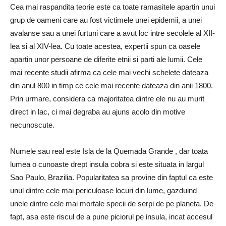
Cea mai raspandita teorie este ca toate ramasitele apartin unui
grup de oameni care au fost victimele unei epidemii, a unei
avalanse sau a unei furtuni care a avut loc intre secolele al XII-
lea si al XIV-lea. Cu toate acestea, expertii spun ca oasele
apartin unor persoane de diferite etnii si parti ale lumii. Cele
mai recente studii afirma ca cele mai vechi schelete dateaza
din anul 800 in timp ce cele mai recente dateaza din anii 1800.
Prin urmare, considera ca majoritatea dintre ele nu au murit
direct in lac, ci mai degraba au ajuns acolo din motive
necunoscute.
Numele sau real este Isla de la Quemada Grande , dar toata
lumea o cunoaste drept insula cobra si este situata in largul
Sao Paulo, Brazilia. Popularitatea sa provine din faptul ca este
unul dintre cele mai periculoase locuri din lume, gazduind
unele dintre cele mai mortale specii de serpi de pe planeta. De
fapt, asa este riscul de a pune piciorul pe insula, incat accesul