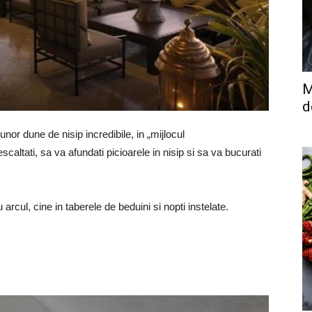
M
d
 unor dune de nisip incredibile, in „mijlocul
scaltati, sa va afundati picioarele in nisip si sa va bucurati
cu arcul, cine in taberele de beduini si nopti instelate.