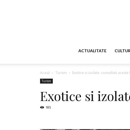
ACTUALITATE
CULTU
Acasă
Turism
Exotice si izolate: consultati aceste
Turism
Exotice si izola
185