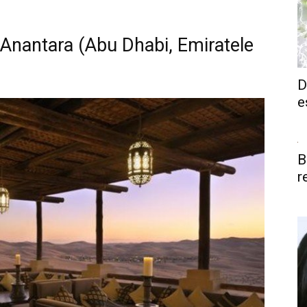
 Anantara (Abu Dhabi, Emiratele
D
e
B
r