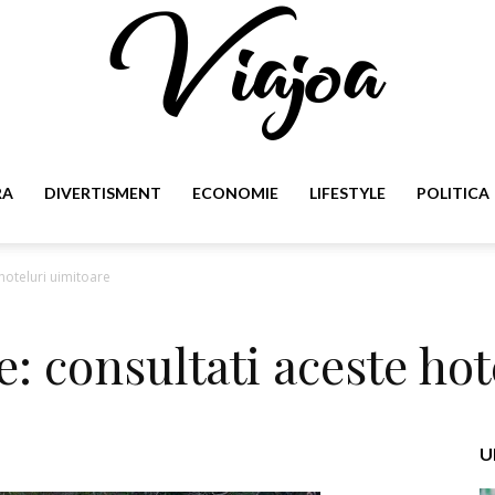
RA
DIVERTISMENT
ECONOMIE
LIFESTYLE
POLITICA
Viajoa
 hoteluri uimitoare
te: consultati aceste ho
U