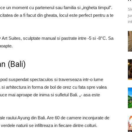
rece un moment cu partenerul sau familia si „ingheta timpul”.
Sl
ju
citatea de a fi facut din gheata, locul este perfect pentru a te
in
 Art Suites, sculptate manual si pastrate intre -5 si -8°C.
Sa
noapte.
n (Bali)
n pod suspendat spectaculos si traverseaza intr-o lume
a si arhitectura in forma de bol de orez cu fata spre valea
uce mai aproape de inima si sufletul Bali. „- asa este
le raului Ayung din Bali.
Are 60 de camere inconjurate de
verdele naturii se infiltreaza in fiecare dintre colturi.