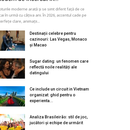
oturile moderne arată și se simt diferit față de ce
cai în urmă cu câțiva ani. În 2026, accentul cade pe
terfețe clare, animații...
Destinații celebre pentru
cazinouri: Las Vegas, Monaco
și Macao
Sugar dating: un fenomen care
reflectă noile realități ale
datingului
Ce include un circuit in Vietnam
organizat: ghid pentru o
experienta...
Analiza Brasileirão: stil de joc,
jucători și echipe de urmărit