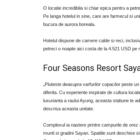
O locatie incredibila si chiar epica pentru a pet
Pe langa hotelul in sine, care are farmecul si uni
bucura de aurora boreala.
Hotelul dispune de camere calde si reci, inclusiv
petreci o noapte aici costa de la 4.521 USD pe 
Four Seasons Resort Saya
„Pluteste deasupra varfurilor copacilor peste u
diferita. Cu experiente inspirate de cultura local
luxurianta a raului Ayung, aceasta statiune te ad
descrisa aceasta unitate.
Complexul ia nastere printre campurile de orez a
munti si gradini Sayan.
Spatiile sunt deschise si 