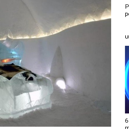
P
p
U
6
m