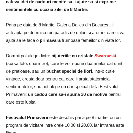
cateva idei de cadouri menite sa ii ajute sa-si exprime
sentimentele cu ocazia zilei de 8 Martie.
Pana pe data de 8 Martie, Galeria Dalles din Bucuresti ii
asteapta pe domni cu un paradis de culori si arome, care ii va
ajuta sa le faca o
primavara
frumoasa femeilor din viata lor.
Domnii pot alege dintre
bijuteriile cu cristale
Swarovski
(sursa foto: charm.ro), care le vor spune doamnelor cat sunt
de pretioase, sau un
buchet special de flori
, intr-o cutie
vintage, creata doar pentru ea, care ii arata statornicia
sentimentelor, sau pot alege un dar special de la Festivalul
Primaverii:
un cadou care sa-i spuna 30 de motive
pentru
care este iubita.
Festivalul Primaverii
este deschis pana pe 8 martie, cu un
program de vizitare intre orele 10.00 si 20.00, iar intrarea este
libera.