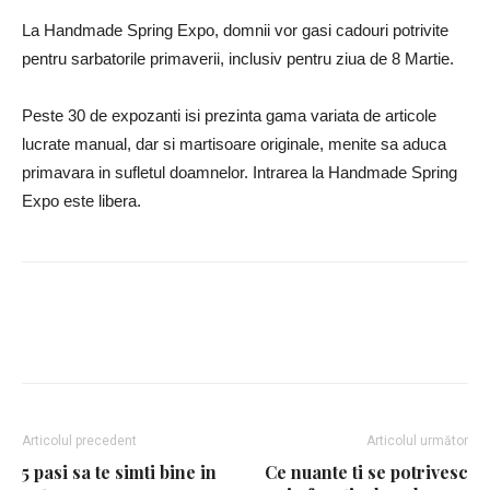
La Handmade Spring Expo, domnii vor gasi cadouri potrivite
pentru sarbatorile primaverii, inclusiv pentru ziua de 8 Martie.
Peste 30 de expozanti isi prezinta gama variata de articole
lucrate manual, dar si martisoare originale, menite sa aduca
primavara in sufletul doamnelor. Intrarea la Handmade Spring
Expo este libera.
Facebook
Twitter
Google+
Articolul precedent
Articolul următor
5 pasi sa te simti bine in
Ce nuante ti se potrivesc