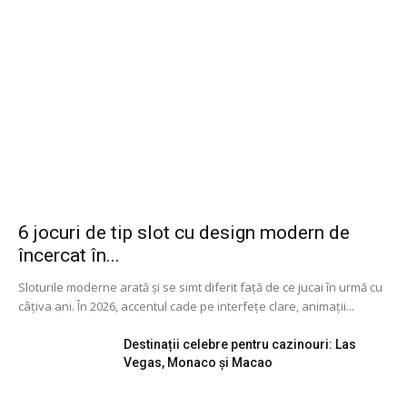
6 jocuri de tip slot cu design modern de
încercat în...
Sloturile moderne arată și se simt diferit față de ce jucai în urmă cu
câțiva ani. În 2026, accentul cade pe interfețe clare, animații...
Destinații celebre pentru cazinouri: Las
Vegas, Monaco și Macao