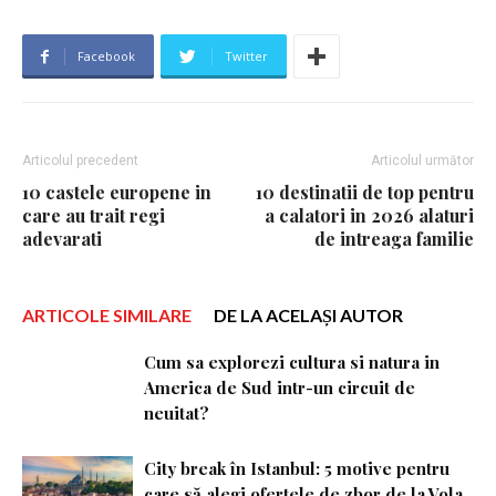
Facebook
Twitter
Articolul precedent
Articolul următor
10 castele europene in
10 destinatii de top pentru
care au trait regi
a calatori in 2026 alaturi
adevarati
de intreaga familie
ARTICOLE SIMILARE
DE LA ACELAȘI AUTOR
Cum sa explorezi cultura si natura in
America de Sud intr-un circuit de
neuitat?
City break în Istanbul: 5 motive pentru
care să alegi ofertele de zbor de la Vola