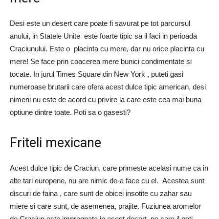
Desi este un desert care poate fi savurat pe tot parcursul
anului, in Statele Unite este foarte tipic sa il faci in perioada
Craciunului. Este o placinta cu mere, dar nu orice placinta cu
mere! Se face prin coacerea mere bunici condimentate si
tocate. In jurul Times Square din New York , puteti gasi
numeroase brutarii care ofera acest dulce tipic american, desi
nimeni nu este de acord cu privire la care este cea mai buna
optiune dintre toate. Poti sa o gasesti?
Friteli mexicane
Acest dulce tipic de Craciun, care primeste acelasi nume ca in
alte tari europene, nu are nimic de-a face cu el. Acestea sunt
discuri de faina , care sunt de obicei insotite cu zahar sau
miere si care sunt, de asemenea, prajite. Fuziunea aromelor
de Craciun este impregnata in acest desert, pe care il poti