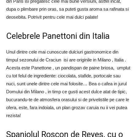
din Paris isi pregatesc cele mai bune versiuni, astfel incat,
dupa o plimbare prin oras, sa puteti gusta aroma sa rafinata si
deosebita. Potrivit pentru cele mai dulci palate!
Celebrele Panettoni din Italia
Unul dintre cele mai cunoscute dulciuri gastronomice din
timpul sezonului de Craciun isi are originile in Milano , Italia .
Acesta este Panettone , un pandispan de paine briosa, umplut
cu tot felul de ingrediente: ciocolata, stafide, portocale sau
nuci, sunt unele dintre cele mai folosite… Bea o cafea in jurul
Domului din Milano , in timp ce gusti acest dulce atat de tipic,
bucurandu-te de atmosfera orasului si de privelistile pe care le
ofera, este, fara indoiala, un plan grozav caruia nu ii vei putea
rezista!
Spaniolul Roscon de Reyes, cu o