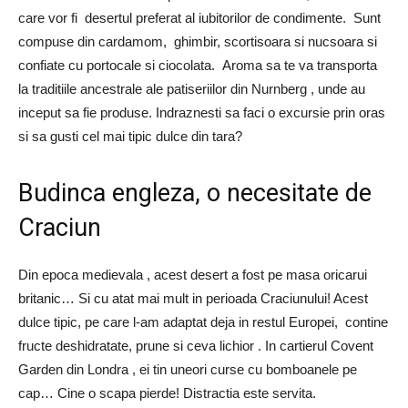
care vor fi desertul preferat al iubitorilor de condimente. Sunt
compuse din cardamom, ghimbir, scortisoara si nucsoara si
confiate cu portocale si ciocolata. Aroma sa te va transporta
la traditiile ancestrale ale patiseriilor din Nurnberg , unde au
inceput sa fie produse. Indraznesti sa faci o excursie prin oras
si sa gusti cel mai tipic dulce din tara?
Budinca engleza, o necesitate de
Craciun
Din epoca medievala , acest desert a fost pe masa oricarui
britanic… Si cu atat mai mult in perioada Craciunului! Acest
dulce tipic, pe care l-am adaptat deja in restul Europei, contine
fructe deshidratate, prune si ceva lichior . In cartierul Covent
Garden din Londra , ei tin uneori curse cu bomboanele pe
cap… Cine o scapa pierde! Distractia este servita.