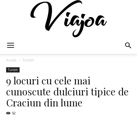
Viajoa
Acasă
Turism
Turism
9 locuri cu cele mai
cunoscute dulciuri tipice de
Craciun din lume
52