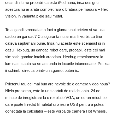
ceas din lume probabil ca este iPod nano, insa designul
acestuia nu ar arata complet fara o bratara pe masura – Hex
Vision, in varianta piele sau metal.
Te-ai gandit vreodata sa faci o gluma unui prieten si sa-i dai
cadou un gandac? Cu siguranta nu ar mai fi vorbit cu tine
cateva saptamani bune. Insa nu acesta este scenariul si in
cazul Hexbug, un gandac robot care, probabil, este cel mai
simpatic gandac intalnit vreodata. Hexbug reactioneaza la
lumina si cauta sa se ascunda in locurile intunecoase. Poti sa
ii schimbi directia printr-un zgomot puternic.
Prietenul tau cel mai bun are nevoie de o camera video noua?
Nicio problema, este la un scartait de roti distanta. 24 de
minute de inregistrare la o rezolutie VGA, un ecran micut pe
care poate fi redat filmuletul si o iesire USB pentru a putea fi
conectata la calculator – este vorba de camera Hot Wheels.