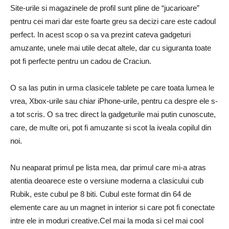
Site-urile si magazinele de profil sunt pline de “jucarioare”
pentru cei mari dar este foarte greu sa decizi care este cadoul
perfect. In acest scop o sa va prezint cateva gadgeturi
amuzante, unele mai utile decat altele, dar cu siguranta toate
pot fi perfecte pentru un cadou de Craciun.
O sa las putin in urma clasicele tablete pe care toata lumea le
vrea, Xbox-urile sau chiar iPhone-urile, pentru ca despre ele s-
a tot scris. O sa trec direct la gadgeturile mai putin cunoscute,
care, de multe ori, pot fi amuzante si scot la iveala copilul din
noi.
Nu neaparat primul pe lista mea, dar primul care mi-a atras
atentia deoarece este o versiune moderna a clasicului cub
Rubik, este cubul pe 8 biti. Cubul este format din 64 de
elemente care au un magnet in interior si care pot fi conectate
intre ele in moduri creative.Cel mai la moda si cel mai cool