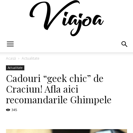
Viajoa
Acasă
Actualitate
Actualitate
Cadouri “geek chic” de
Craciun! Afla aici
recomandarile Ghimpele
345