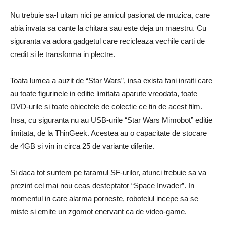
Nu trebuie sa-l uitam nici pe amicul pasionat de muzica, care
abia invata sa cante la chitara sau este deja un maestru. Cu
siguranta va adora gadgetul care recicleaza vechile carti de
credit si le transforma in plectre.
Toata lumea a auzit de “Star Wars”, insa exista fani inraiti care
au toate figurinele in editie limitata aparute vreodata, toate
DVD-urile si toate obiectele de colectie ce tin de acest film.
Insa, cu siguranta nu au USB-urile “Star Wars Mimobot” editie
limitata, de la ThinGeek. Acestea au o capacitate de stocare
de 4GB si vin in circa 25 de variante diferite.
Si daca tot suntem pe taramul SF-urilor, atunci trebuie sa va
prezint cel mai nou ceas desteptator “Space Invader”. In
momentul in care alarma porneste, robotelul incepe sa se
miste si emite un zgomot enervant ca de video-game.