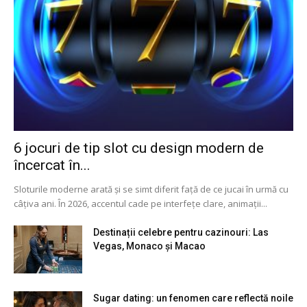
6 jocuri de tip slot cu design modern de
încercat în...
Sloturile moderne arată și se simt diferit față de ce jucai în urmă cu
câțiva ani. În 2026, accentul cade pe interfețe clare, animații...
Destinații celebre pentru cazinouri: Las
Vegas, Monaco și Macao
Sugar dating: un fenomen care reflectă noile