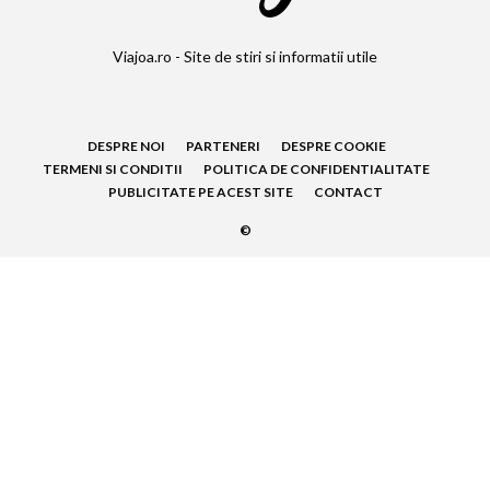
Viajoa.ro - Site de stiri si informatii utile
DESPRE NOI
PARTENERI
DESPRE COOKIE
TERMENI SI CONDITII
POLITICA DE CONFIDENTIALITATE
PUBLICITATE PE ACEST SITE
CONTACT
©